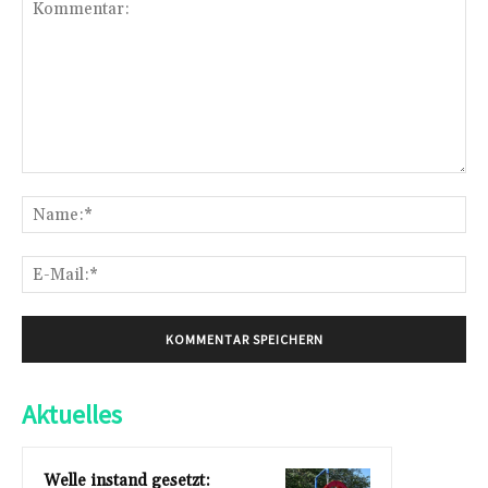
Kommentar:
Na
E-
Mai
Aktuelles
Welle instand gesetzt: