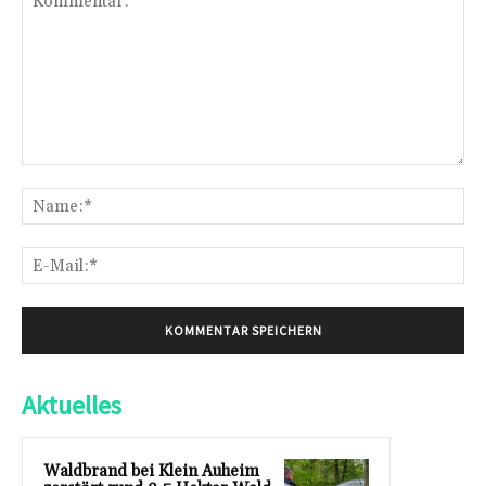
Kommentar:
Na
E-
Mai
Aktuelles
Waldbrand bei Klein Auheim