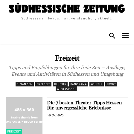
Südhessen im Fokus: nah, verständlich, aktuell.
Freizeit
Tipps und Empfehlungen für Ihre freie Zeit – Ausflüge,
Events und Aktivitäten in Südhessen und Umgebung
FINANZEN
FREIZEIT
KULTUR
PANORAMA
POLITIK
SPORT
WIRTSCHAFT
Die 7 besten Theater Tipps Hessen
für unvergessliche Erlebnisse
28.07.2026
FREIZEIT