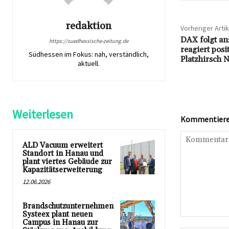
redaktion
Vorheriger Artik
DAX folgt an
https://suedhessische-zeitung.de
reagiert posi
Südhessen im Fokus: nah, verständlich,
Platzhirsch N
aktuell.
Weiterlesen
Kommentieren
ALD Vacuum erweitert
Standort in Hanau und
plant viertes Gebäude zur
Kapazitätserweiterung
12.06.2026
Brandschutzunternehmen
Systeex plant neuen
Kommentar:
Campus in Hanau zur