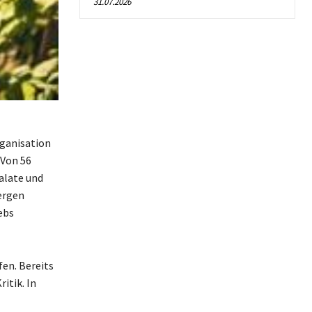
31.07.2026
rganisation
 Von 56
alate und
ergen
ebs
fen. Bereits
itik. In