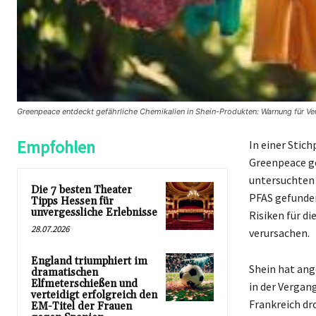
Greenpeace entdeckt gefährliche Chemikalien in Shein-Produkten: Warnung für V
Empfohlen
In einer Stic
Greenpeace ge
untersuchten 
Die 7 besten Theater
PFAS gefunden
Tipps Hessen für
unvergessliche Erlebnisse
Risiken für d
28.07.2026
verursachen.
England triumphiert im
Shein hat ang
dramatischen
Elfmeterschießen und
in der Vergan
verteidigt erfolgreich den
Frankreich d
EM-Titel der Frauen