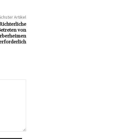
chster Artikel
 Richterliche
etreten von
erberheimen
erforderlich