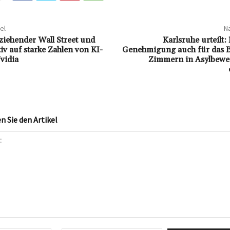
el
Nä
ziehender Wall Street und
Karlsruhe urteilt:
tiv auf starke Zahlen von KI-
Genehmigung auch für das B
vidia
Zimmern in Asylbew
 Sie den Artikel