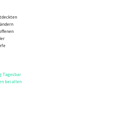
ntdeckten
ländern
offenen
der
rfe
g Tagesbar
n bei allen