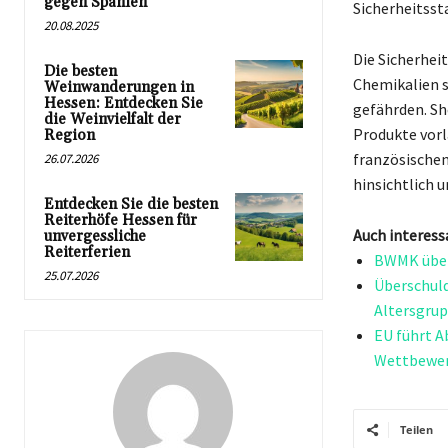
gegen Spanien
Sicherheitss
20.08.2025
Die Sicherhei
Die besten
Chemikalien s
Weinwanderungen in
Hessen: Entdecken Sie
gefährden. Sh
die Weinvielfalt der
Produkte vorl
Region
französischen
26.07.2026
hinsichtlich
Entdecken Sie die besten
Reiterhöfe Hessen für
Auch interess
unvergessliche
Reiterferien
BWMK über
25.07.2026
Überschuld
Altersgru
EU führt A
Wettbewer
Teilen