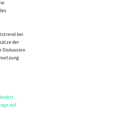
ne
des
tstrend bei
sätze der
e Diskussion
Umsetzung
rändert
lege auf