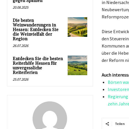
gegen Spanien
in Niedersach
20.08.2025
Neubewertung 
Reformprozes
Die besten
Weinwanderungen in
Hessen: Entdecken Sie
Diese Entwick
die Weinvielfalt der
den Steuerein
Region
Kommunen auf 
26.07.2026
über die Hebe
Entdecken Sie die besten
der Reform ni
Reiterhöfe Hessen für
unvergessliche
Reiterferien
Auch interess
25.07.2026
Börsen war
Investoren
Regierung 
zehn Jahr
Teilen