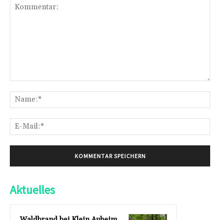
Kommentar:
Na
E-
Mai
Aktuelles
Waldbrand bei Klein Auheim