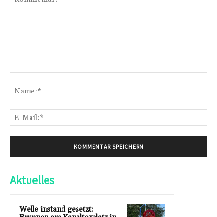
Kommentar:
Na
E-
Mai
Aktuelles
Welle instand gesetzt: