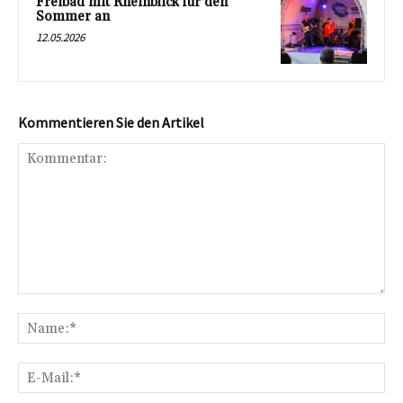
Freibad mit Rheinblick für den
Sommer an
12.05.2026
Kommentieren Sie den Artikel
Kommentar:
Na
E-
Mai