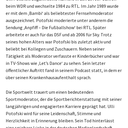
beim WDR und wechselte 1984 zu RTL. Im Jahr 1989 wurde
er mit dem ‚Bambi‘ als beliebtester Fernsehmoderator
ausgezeichnet. Potofski moderierte unter anderem die
Sendung ‚Anpfiff – Die Fußballshow‘ bei RTL. Später
arbeitete er auch für das DSF und ab 2006 für Sky. Trotz
seines hohen Alters war Potofski bis zuletzt aktiv und
beliebt bei Kollegen und Zuschauern. Neben seiner
Tätigkeit als Moderator verfasste er Kinderbücher und war
in TV-Shows wie ‚Let’s Dance‘ zu sehen. Sein letzter
öffentlicher Auftritt fand in seinem Podcast statt, in dem er
über seinen Krankenhausaufenthalt sprach.
Die Sportwelt trauert um einen bedeutenden
Sportmoderator, der die Sportberichterstattung mit seiner
langjährigen und engagierten Karriere geprägt hat. Ulli
Potofski wird für seine Leidenschaft, Stimme und
Herzlichkeit in Erinnerung bleiben. Sein Tod hinterlässt
eine spürbare Lücke in der deutschen Medienlandschaft.