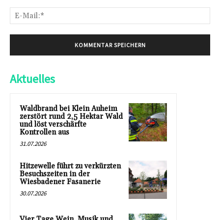
E-
Mai
Aktuelles
Waldbrand bei Klein Auheim
zerstört rund 2,5 Hektar Wald
und löst verschärfte
Kontrollen aus
31.07.2026
Hitzewelle führt zu verkürzten
Besuchszeiten in der
Wiesbadener Fasanerie
30.07.2026
Vier Tage Wein, Musik und