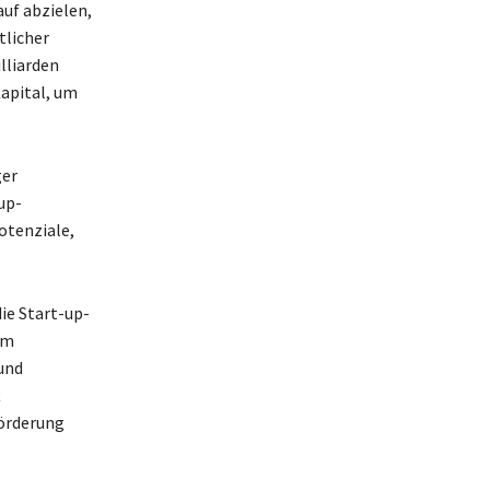
uf abzielen,
tlicher
lliarden
Kapital, um
ger
up-
otenziale,
ie Start-up-
em
und
t
örderung