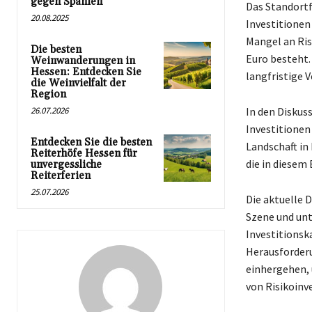
gegen Spanien
Das Standortf
20.08.2025
Investitionen
Mangel an Ris
Die besten
Euro besteht.
Weinwanderungen in
Hessen: Entdecken Sie
langfristige 
die Weinvielfalt der
Region
26.07.2026
In den Diskus
Investitionen
Entdecken Sie die besten
Landschaft in
Reiterhöfe Hessen für
die in diesem 
unvergessliche
Reiterferien
25.07.2026
Die aktuelle 
Szene und unt
Investitionsk
Herausforderu
einhergehen,
von Risikoinv