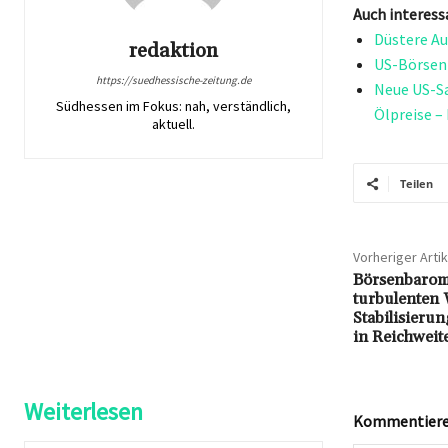
Auch interess
Düstere Au
redaktion
US-Börsen 
https://suedhessische-zeitung.de
Neue US-Sa
Südhessen im Fokus: nah, verständlich,
Ölpreise –
aktuell.
Teilen
Vorheriger Artik
Börsenbarom
turbulenten 
Stabilisieru
in Reichweit
Weiterlesen
Kommentieren