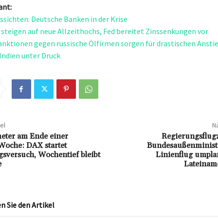
ant:
ssichten: Deutsche Banken in der Krise
steigen auf neue Allzeithochs, Fed bereitet Zinssenkungen vor
nktionen gegen russische Ölfirmen sorgen für drastischen Anstie
 Indien unter Druck
el
Nä
eter am Ende einer
Regierungsflugz
Woche: DAX startet
Bundesaußenminist
ngsversuch, Wochentief bleibt
Linienflug umpla
e
Lateiname
 Sie den Artikel