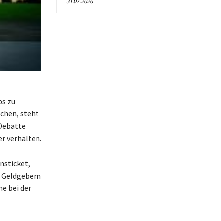
31.07.2026
ps zu
ichen, steht
 Debatte
er verhalten.
nsticket,
n Geldgebern
e bei der