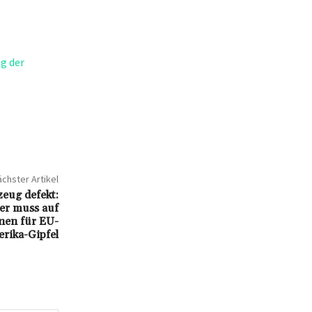
g der
chster Artikel
eug defekt:
er muss auf
nen für EU-
rika-Gipfel