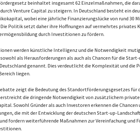
ördergesetz beinhaltet insgesamt 62 Einzelmaßnahmen, die dara
 durch Venture Capital zu steigern. In Deutschland besteht ein deu
ikokapital, wobei eine jährliche Finanzierungslücke von rund 30 Mi
 Die Politik setzt daher ihre Hoffnungen auf vermehrtes privates 
Vermögensbildung durch Investitionen zu fördern.
sionen werden künstliche Intelligenz und die Notwendigkeit muti
 sowohl als Herausforderungen als auch als Chancen für die Start-
 Deutschland genannt. Dies verdeutlicht die Komplexität und die P
Bereich liegen.
Debatte zeigt die Bedeutung des Standortförderungsgesetzes für d
erstreicht die dringende Notwendigkeit von zusätzlichem privat
apital. Sowohl Gründer als auch Investoren erkennen die Chancen 
ngen, die mit der Entwicklung der deutschen Start-up-Landschaf
 und fordern weiterführende Maßnahmen zur Vereinfachung und F
estitionen.