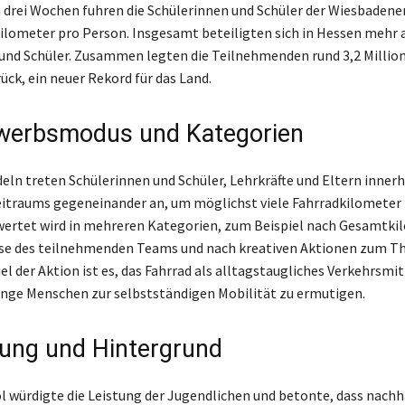
 drei Wochen fuhren die Schülerinnen und Schüler der Wiesbadene
Kilometer pro Person. Insgesamt beteiligten sich in Hessen mehr a
und Schüler. Zusammen legten die Teilnehmenden rund 3,2 Millio
ück, ein neuer Rekord für das Land.
werbsmodus und Kategorien
eln treten Schülerinnen und Schüler, Lehrkräfte und Eltern innerh
eitraums gegeneinander an, um möglichst viele Fahrradkilometer
ertet wird in mehreren Kategorien, zum Beispiel nach Gesamtki
sse des teilnehmenden Teams und nach kreativen Aktionen zum 
el der Aktion ist es, das Fahrrad als alltagstaugliches Verkehrsmit
unge Menschen zur selbstständigen Mobilität zu ermutigen.
lung und Hintergrund
 würdigte die Leistung der Jugendlichen und betonte, dass nachh