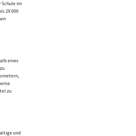
r Schule im
ls 29 000
nen
alb eines
 zu
lometern,
Thema
tel zu
altige und