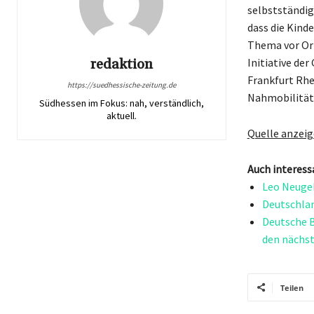
selbstständige
dass die Kind
Thema vor Or
redaktion
Initiative de
Frankfurt Rhe
https://suedhessische-zeitung.de
Nahmobilität
Südhessen im Fokus: nah, verständlich,
aktuell.
Quelle anzei
Auch interess
Leo Neugeb
Deutschlan
Deutsche B
den nächst
Teilen