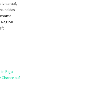
olz darauf,
n und das
einsame
t Region
aft
 in Riga
e Chance auf