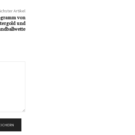
chster Artikel
rogramm von
tergold und
ndballwette