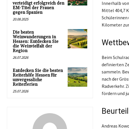
Innerhalb von
verteidigt erfolgreich den
EM-Titel der Frauen
Mittel 404,7 
gegen Spanien
Schülerinnen 
20.08.2025
Kilometer zur
Die besten
Weinwanderungen in
Wettbe
Hessen: Entdecken Sie
die Weinvielfalt der
Region
Beim Schulrad
26.07.2026
definierten Z
Entdecken Sie die besten
sammeln. Bew
Reiterhöfe Hessen für
nach der Grö
unvergessliche
Reiterferien
Radverkehr. Zi
25.07.2026
fördern und j
Beurtei
Andreas Kowol