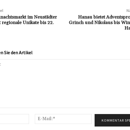
el
Nä
nachtsmarkt im Neustädter
Hanau bietet Adventsp
 regionale Unikate bis 22.
Grinch und Nikolaus bis Win
Ha
 Sie den Artikel
Name:*
E-
Mail:*