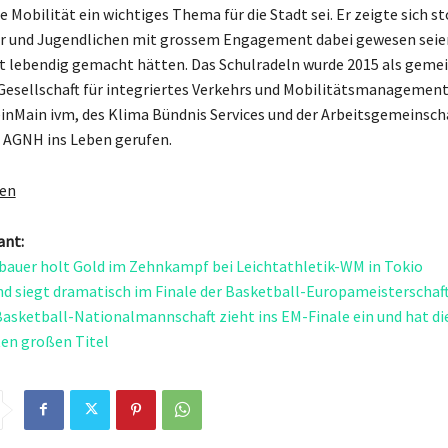
 Mobilität ein wichtiges Thema für die Stadt sei. Er zeigte sich st
er und Jugendlichen mit grossem Engagement dabei gewesen seie
t lebendig gemacht hätten. Das Schulradeln wurde 2015 als gem
r Gesellschaft für integriertes Verkehrs und Mobilitätsmanagemen
inMain ivm, des Klima Bündnis Services und der Arbeitsgemeinsch
 AGNH ins Leben gerufen.
gen
ant:
auer holt Gold im Zehnkampf bei Leichtathletik-WM in Tokio
d siegt dramatisch im Finale der Basketball-Europameisterschaft
asketball-Nationalmannschaft zieht ins EM-Finale ein und hat di
en großen Titel