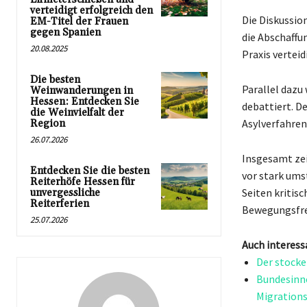
verteidigt erfolgreich den
Die Diskussio
EM-Titel der Frauen
gegen Spanien
die Abschaffun
20.08.2025
Praxis verteid
Die besten
Parallel dazu
Weinwanderungen in
Hessen: Entdecken Sie
debattiert. De
die Weinvielfalt der
Asylverfahren 
Region
26.07.2026
Insgesamt zei
Entdecken Sie die besten
vor stark ums
Reiterhöfe Hessen für
Seiten kritis
unvergessliche
Reiterferien
Bewegungsfrei
25.07.2026
Auch interess
Der stocke
Bundesinne
Migration