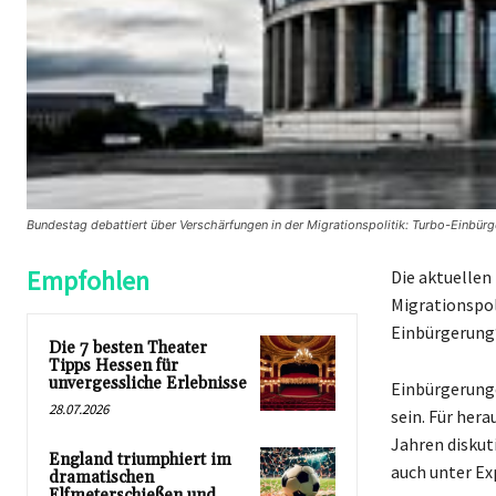
Bundestag debattiert über Verschärfungen in der Migrationspolitik: Turbo-Einbür
Empfohlen
Die aktuellen
Migrationspol
Einbürgerung
Die 7 besten Theater
Tipps Hessen für
unvergessliche Erlebnisse
Einbürgerunge
28.07.2026
sein. Für her
Jahren diskut
England triumphiert im
auch unter Ex
dramatischen
Elfmeterschießen und