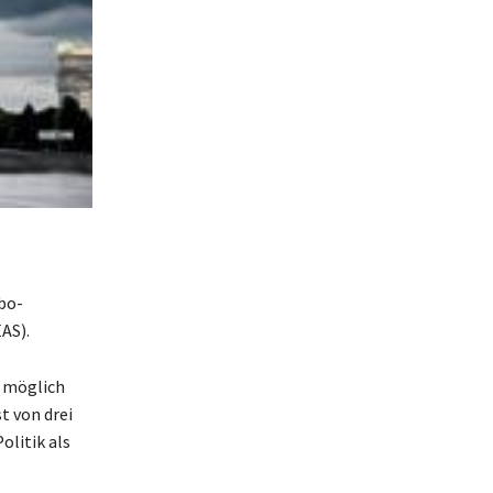
rbo-
AS).
d möglich
t von drei
olitik als