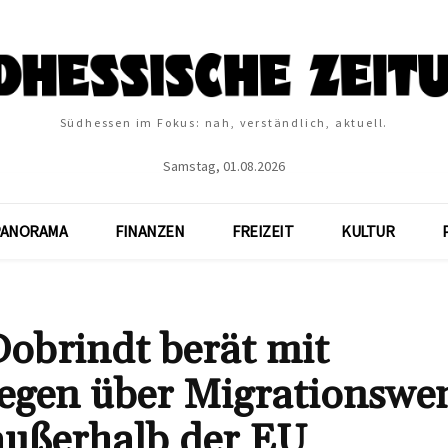
Südhessen im Fokus: nah, verständlich, aktuell.
Samstag, 01.08.2026
PANORAMA
FINANZEN
FREIZEIT
KULTUR
obrindt berät mit
egen über Migrationswe
außerhalb der EU