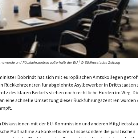
ionswende und Rückkehrzentren außerhalb der EU | © Südhessische Zeitung
nister Dobrindt hat sich mit europäischen Amtskollegen getroff
n Rückkehrzentren für abgelehnte Asylbewerber in Drittstaaten 
Trotz des klaren Bedarfs stehen noch rechtliche Hürden im Weg. Di
an eine schnelle Umsetzung dieser Rückführungszentren wurden 
ämpft.
n Diskussionen mit der EU-Kommission und anderen Mitgliedssta
ische Maßnahme zu konkretisieren. Insbesondere die juristischen