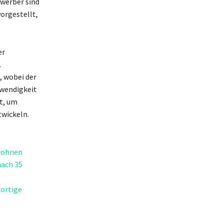
ewerber sind
vorgestellt,
er
.
, wobei der
twendigkeit
t, um
wickeln.
Drohnen
nach 35
fortige