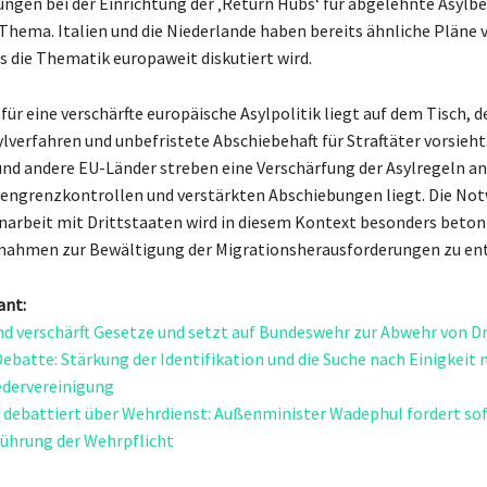
ngen bei der Einrichtung der ‚Return Hubs‘ für abgelehnte Asylb
 Thema. Italien und die Niederlande haben bereits ähnliche Pläne 
ss die Thematik europaweit diskutiert wird.
für eine verschärfte europäische Asylpolitik liegt auf dem Tisch, d
ylverfahren und unbefristete Abschiebehaft für Straftäter vorsieht
nd andere EU-Länder streben eine Verschärfung der Asylregeln an
engrenzkontrollen und verstärkten Abschiebungen liegt. Die No
rbeit mit Drittstaaten wird in diesem Kontext besonders beton
nahmen zur Bewältigung der Migrationsherausforderungen zu ent
ant:
d verschärft Gesetze und setzt auf Bundeswehr zur Abwehr von 
ebatte: Stärkung der Identifikation und die Suche nach Einigkeit 
edervereinigung
debattiert über Wehrdienst: Außenminister Wadephul fordert so
ührung der Wehrpflicht