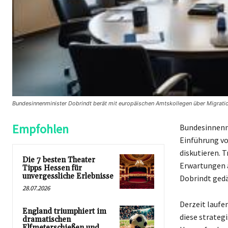
Bundesinnenminister Dobrindt berät mit europäischen Amtskollegen über Migrat
Empfohlen
Bundesinnenmi
Einführung vo
diskutieren. 
Die 7 besten Theater
Erwartungen 
Tipps Hessen für
unvergessliche Erlebnisse
Dobrindt ged
28.07.2026
Derzeit laufe
England triumphiert im
diese strateg
dramatischen
Elfmeterschießen und