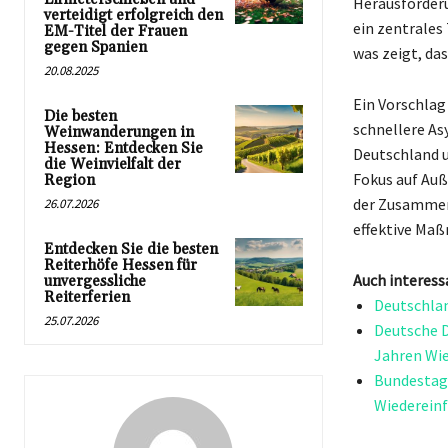
Herausforderu
verteidigt erfolgreich den
ein zentrales
EM-Titel der Frauen
gegen Spanien
was zeigt, da
20.08.2025
Ein Vorschlag 
Die besten
schnellere As
Weinwanderungen in
Hessen: Entdecken Sie
Deutschland u
die Weinvielfalt der
Fokus auf Auß
Region
der Zusammena
26.07.2026
effektive Maß
Entdecken Sie die besten
Reiterhöfe Hessen für
Auch interess
unvergessliche
Reiterferien
Deutschlan
25.07.2026
Deutsche D
Jahren Wi
Bundestag 
Wiedereinf