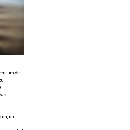
en, um die
zu
e
von
aten, um