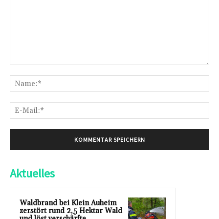
Kommentar:
Na
E-
Mai
Aktuelles
Waldbrand bei Klein Auheim
zerstört rund 2,5 Hektar Wald
und löst verschärfte