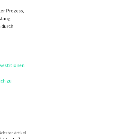
er Prozess,
klang
 durch
vestitionen
ich zu
chster Artikel