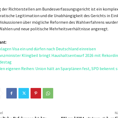
 der Richterstellen am Bundesverfassungsgericht ist ein komplex
ratische Legitimation und die Unabhängigkeit des Gerichts in Ein
 Diskussionen über mögliche Reformen des Wahlverfahrens wurden
Wahlen und neue politische Mehrheitsverhältnisse angeregt.
ant:
lagen Visa ein und dürfen nach Deutschland einreisen
nzminister Klingbeil bringt Haushaltsentwurf 2026 mit Rekordin
destag
 den eigenen Reihen: Union hält an Sparplänen fest, SPD bekennt s
el
Nä