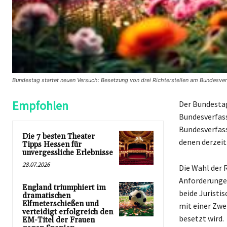
Bundestag startet neuen Versuch: Besetzung von drei Richterstellen am Bundesve
Empfohlen
Der Bundestag
Bundesverfass
Bundesverfass
Die 7 besten Theater
denen derzeit
Tipps Hessen für
unvergessliche Erlebnisse
28.07.2026
Die Wahl der 
Anforderungen
England triumphiert im
beide Juristi
dramatischen
Elfmeterschießen und
mit einer Zwei
verteidigt erfolgreich den
besetzt wird.
EM-Titel der Frauen