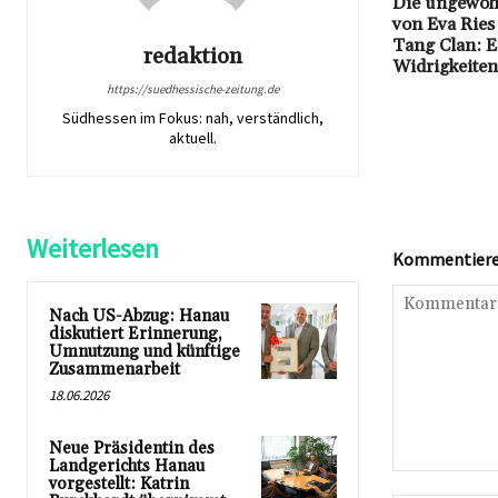
Die ungewöhn
von Eva Rie
Tang Clan: E
redaktion
Widrigkeiten
https://suedhessische-zeitung.de
Südhessen im Fokus: nah, verständlich,
aktuell.
Weiterlesen
Kommentieren
Nach US-Abzug: Hanau
diskutiert Erinnerung,
Umnutzung und künftige
Zusammenarbeit
18.06.2026
Neue Präsidentin des
Landgerichts Hanau
Kommentar:
vorgestellt: Katrin