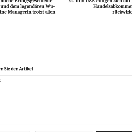
liche Erfolgsgeschichte
EU und USA einigen sich auf 
s und dem legendären Wu-
Handelsabkommen
ine Managerin trotzt allen
rückwirk
 Sie den Artikel