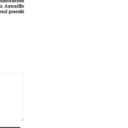
historisches
: Autozölle
end gesenkt