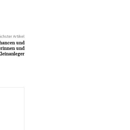
chster Artikel
Chancen und
erinnen und
leinanleger