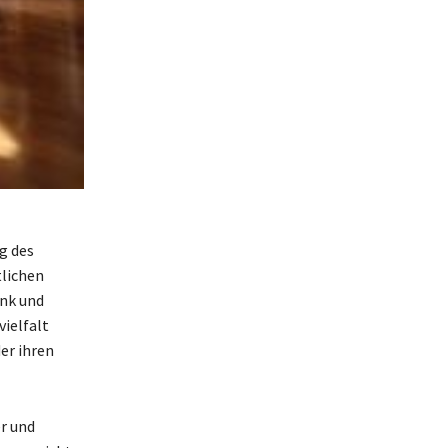
g des
lichen
unk und
ielfalt
er ihren
r und