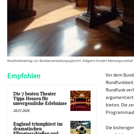
Rundfunkbeitrag vor Bundesverwaltungsgericht: Klägerin fordert Meinungsvielfalt
Empfohlen
Vor dem Bunde
Rundfunkbeit
Rundfunk verh
Die 7 besten Theater
argumentiert,
Tipps Hessen für
unvergessliche Erlebnisse
bieten. Die z
28.07.2026
Programmauft
England triumphiert im
Die bisherige
dramatischen
Elfmeterschießen und