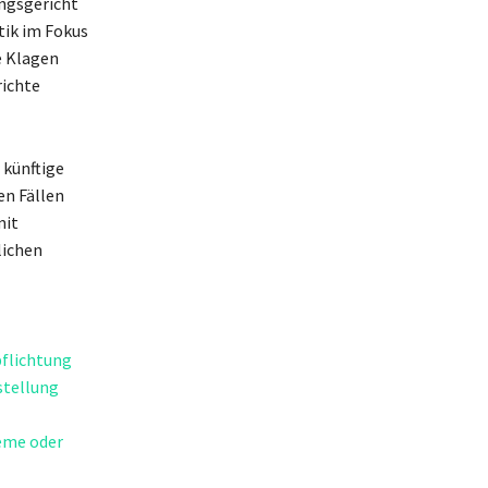
ngsgericht
tik im Fokus
e Klagen
ichte
 künftige
en Fällen
mit
lichen
flichtung
stellung
eme oder