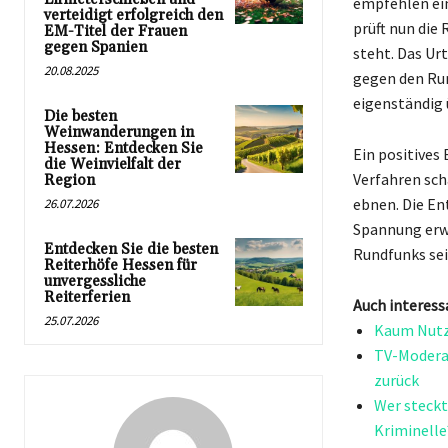
empfehlen ei
verteidigt erfolgreich den
prüft nun die
EM-Titel der Frauen
gegen Spanien
steht. Das Ur
20.08.2025
gegen den Ru
eigenständig 
Die besten
Weinwanderungen in
Hessen: Entdecken Sie
Ein positives 
die Weinvielfalt der
Verfahren sch
Region
ebnen. Die En
26.07.2026
Spannung erwa
Entdecken Sie die besten
Rundfunks sei
Reiterhöfe Hessen für
unvergessliche
Reiterferien
Auch interess
25.07.2026
Kaum Nutzu
TV-Modera
zurück
Wer steckt
Kriminelle