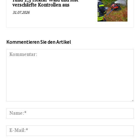
rund 2,5 Hektar Wald und löst
verschärfte Kontrollen aus
31.07.2026
Kommentieren Sie den Artikel
Kommentar:
Na
E-
Mai