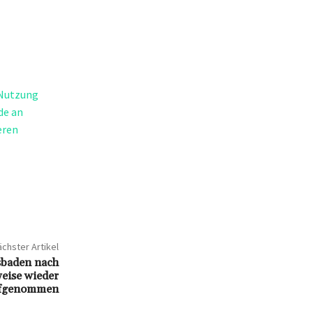
 Nutzung
de an
eren
chster Artikel
sbaden nach
eise wieder
fgenommen