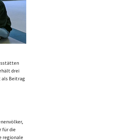
esstätten
rhält drei
 als Beitrag
enenvölker,
 für die
ie regionale