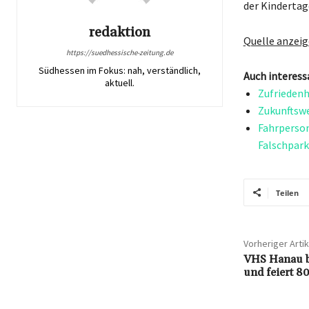
der Kindertag
redaktion
Quelle anzei
https://suedhessische-zeitung.de
Südhessen im Fokus: nah, verständlich,
Auch interess
aktuell.
Zufriedenh
Zukunftswe
Fahrperson
Falschpark
Teilen
Vorheriger Artik
VHS Hanau b
und feiert 80