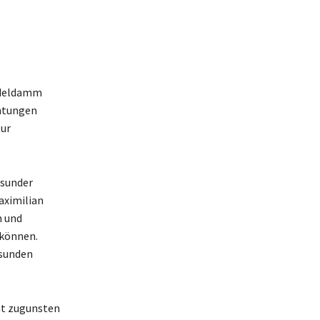
andeldamm
chtungen
zur
esunder
aximilian
n und
können.
esunden
nt zugunsten