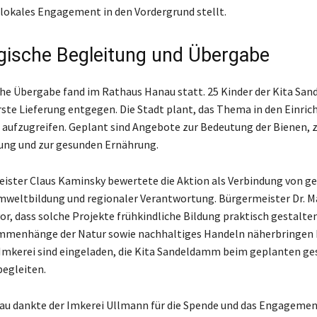
lokales Engagement in den Vordergrund stellt.
ische Begleitung und Übergabe
he Übergabe fand im Rathaus Hanau statt. 25 Kinder der Kita S
ste Lieferung entgegen. Die Stadt plant, das Thema in den Einri
 aufzugreifen. Geplant sind Angebote zur Bedeutung der Bienen, 
ng und zur gesunden Ernährung.
ster Claus Kaminsky bewertete die Aktion als Verbindung von g
weltbildung und regionaler Verantwortung. Bürgermeister Dr. M
vor, dass solche Projekte frühkindliche Bildung praktisch gestalte
mmenhänge der Natur sowie nachhaltiges Handeln näherbringen 
 Imkerei sind eingeladen, die Kita Sandeldamm beim geplanten g
begleiten.
au dankte der Imkerei Ullmann für die Spende und das Engageme