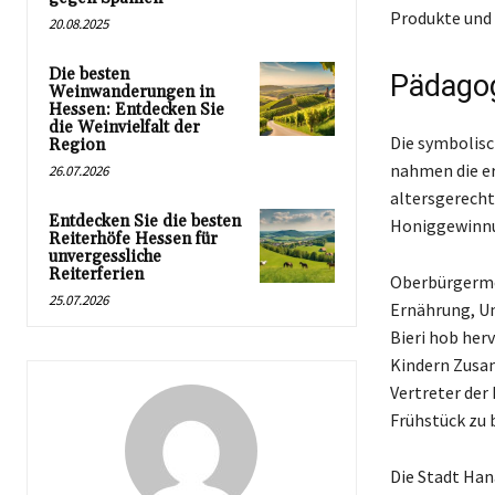
Produkte und 
20.08.2025
Die besten
Pädagog
Weinwanderungen in
Hessen: Entdecken Sie
die Weinvielfalt der
Die symbolisc
Region
nahmen die er
26.07.2026
altersgerecht
Entdecken Sie die besten
Honiggewinnu
Reiterhöfe Hessen für
unvergessliche
Reiterferien
Oberbürgermei
25.07.2026
Ernährung, Um
Bieri hob her
Kindern Zusa
Vertreter der
Frühstück zu 
Die Stadt Han