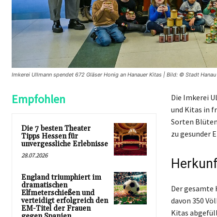
Imkerei Ullmann spendet 672 Gläser Honig an Hanauer Kitas | Bild: © Stadt Hanau
Empfohlen
Die Imkerei U
und Kitas in f
Sorten Blüten
Die 7 besten Theater
zu gesunder E
Tipps Hessen für
unvergessliche Erlebnisse
28.07.2026
Herkunf
England triumphiert im
dramatischen
Der gesamte H
Elfmeterschießen und
davon 350 Völ
verteidigt erfolgreich den
EM-Titel der Frauen
Kitas abgefüll
gegen Spanien