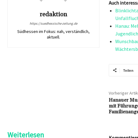
Auch interess
Blinklicht
redaktion
Unfallfluc
https://suedhessische-zeitung.de
Hanau: Meh
Südhessen im Fokus: nah, verständlich,
Jugendlich
aktuell.
Wunschbaum
Wächtersb
Teilen
Vorheriger Artik
Hanauer Muse
mit Führung
Familienang
Weiterlesen
Kommentieren