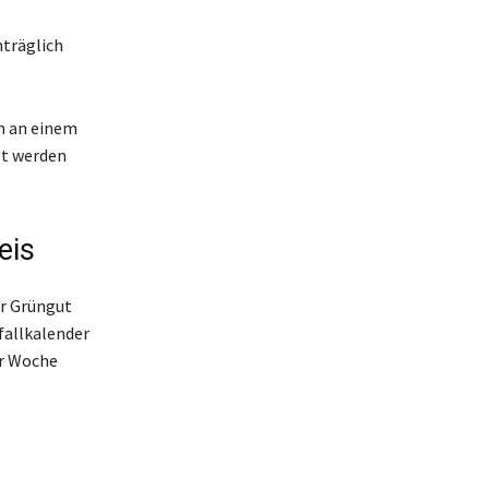
hträglich
n an einem
lt werden
eis
ür Grüngut
fallkalender
er Woche