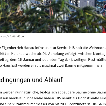
anau / Moritz Göbel
e Eigenbetrieb Hanau Infrastruktur Service HIS holt die Weihnac
 dritten Kalenderwoche ab. Die Abholung erfolgt zwischen Montag
reitag, dem 16. Januar und ist an den Tag der jeweiligen Restmülll
ro Haushalt werden ein bis maximal zwei Bäume mitgenommen.
dingungen und Ablauf
werden nur natürliche, biologisch abbaubare Bäume ohne Bau
ssen handelsübliche Maße haben. HIS nennt als Höchstmaße ein
und einen Stammdurchmesser von bis zu 15 Zentimetern. Die Bäu