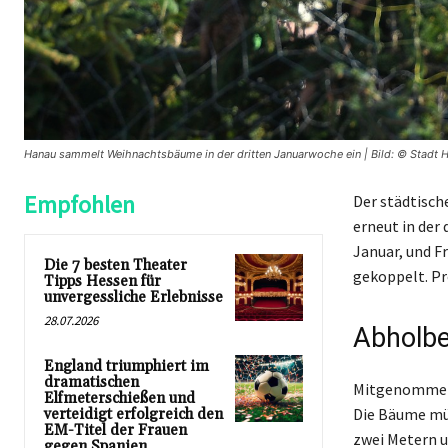
Hanau sammelt Weihnachtsbäume in der dritten Januarwoche ein | Bild: © Stadt H
Empfohlen
Der städtisch
erneut in der
Januar, und F
Die 7 besten Theater
gekoppelt. P
Tipps Hessen für
unvergessliche Erlebnisse
28.07.2026
Abholbe
England triumphiert im
dramatischen
Mitgenommen 
Elfmeterschießen und
Die Bäume mü
verteidigt erfolgreich den
EM-Titel der Frauen
zwei Metern 
gegen Spanien