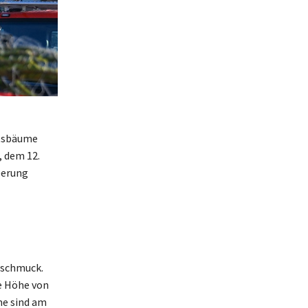
htsbäume
, dem 12.
eerung
mschmuck.
e Höhe von
me sind am