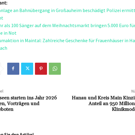
ant:
anlage an Bahnübergang in Großauheim beschädigt Polizei ermit
ht
r als 100 Sänger auf dem Weihnachtsmarkt bringen 5.000 Euro für
e in Not
aktion in Maintal: Zahlreiche Geschenke für Frauenhäuser in H
ach
el
Nä
en starten ins Jahr 2026
Hanau und Kreis Main Kinzi
en, Vorträgen und
Anteil an 950 Millio
eboten
Klinikmod
 Sie den Artikel