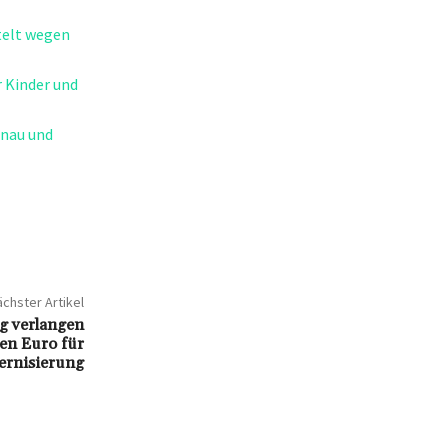
telt wegen
 Kinder und
anau und
chster Artikel
g verlangen
nen Euro für
ernisierung