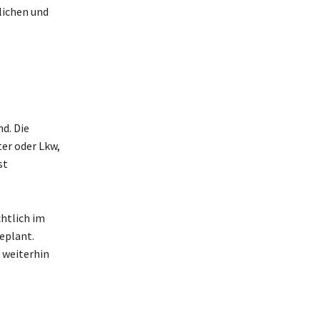
lichen und
d. Die
er oder Lkw,
st
htlich im
eplant.
 weiterhin