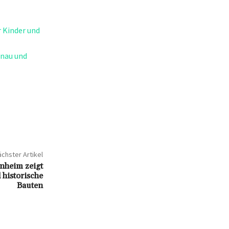
 Kinder und
anau und
chster Artikel
inheim zeigt
 historische
Bauten