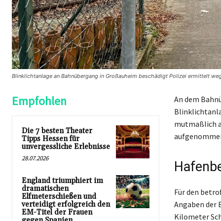
Blinklichtanlage an Bahnübergang in Großauheim beschädigt Polizei ermittelt wege
Empfohlen
An dem Bahnü
Blinklichtanl
mutmaßlich am
Die 7 besten Theater
aufgenommen 
Tipps Hessen für
unvergessliche Erlebnisse
28.07.2026
Hafenbe
England triumphiert im
dramatischen
Für den betro
Elfmeterschießen und
Angaben der B
verteidigt erfolgreich den
EM-Titel der Frauen
Kilometer Sch
gegen Spanien