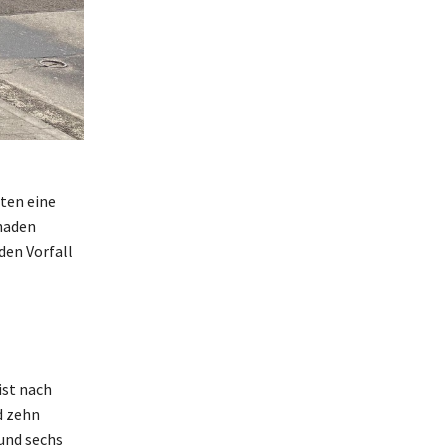
ten eine
haden
den Vorfall
ist nach
d zehn
und sechs