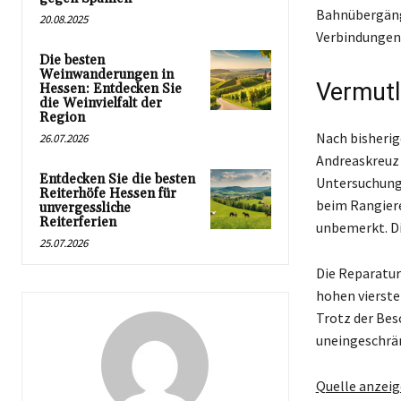
Bahnübergäng
20.08.2025
Verbindungen
Die besten
Weinwanderungen in
Vermutl
Hessen: Entdecken Sie
die Weinvielfalt der
Region
Nach bisherig
26.07.2026
Andreaskreuz 
Entdecken Sie die besten
Untersuchunge
Reiterhöfe Hessen für
beim Rangiere
unvergessliche
Reiterferien
unbemerkt. Di
25.07.2026
Die Reparatur
hohen vierste
Trotz der Bes
uneingeschrän
Quelle anzei