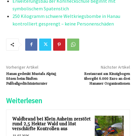
Erweiterungsbau der Kohlheckschule beginnt mit
symbolischem Spatenstich
250 Kilogramm schwere Weltkriegsbombe in Hanau
kontrolliert gesprengt – keine Personenschäden
Vorheriger Artikel
Nächster Artikel
Hanau gedenkt Mustafa Alptuğ
Restaurant am Kinzigbogen
Sözen beim fünften
übergibt 6.000 Euro an drei
Fußballgedächtnisturnier
Hanauer Organisationen
Weiterlesen
Waldbrand bei Klein Auheim zerstört
rund 2,5 Hektar Wald und löst
verschärfte Kontrollen aus
31.07.2026