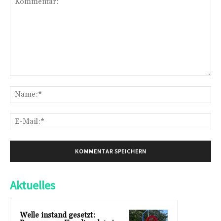
Kommentar:
Na
E-
Mai
Aktuelles
Welle instand gesetzt: