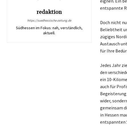
eignen. Ein be
entspannte Ru
redaktion
https://suedhessische-zeitung.de
Doch nicht nu
Südhessen im Fokus: nah, verständlich,
Beliebtheit u
aktuell.
zügiges Nordi
Austausch unt
für Ihre Bedü
Jedes Jahr zi
den verschied
ein 10-Kilome
auch für Prof
Begeisterung 
wider, sondern
gemeinsam die
in Hessen mach
entspannten 