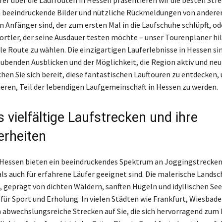
 beeindruckende Bilder und nützliche Rückmeldungen von anderen
in Anfänger sind, der zum ersten Mal in die Laufschuhe schlüpft, od
ortler, der seine Ausdauer testen möchte – unser Tourenplaner hil
ale Route zu wählen. Die einzigartigen Lauferlebnisse in Hessen si
benden Ausblicken und der Möglichkeit, die Region aktiv und neu
hen Sie sich bereit, diese fantastischen Lauftouren zu entdecken, 
rieren, Teil der lebendigen Laufgemeinschaft in Hessen zu werden.
 vielfältige Laufstrecken und ihre
rheiten
 Hessen bieten ein beeindruckendes Spektrum an Joggingstrecken
ls auch für erfahrene Läufer geeignet sind. Die malerische Landsc
 geprägt von dichten Wäldern, sanften Hügeln und idyllischen Seen
 für Sport und Erholung. In vielen Städten wie Frankfurt, Wiesbad
 abwechslungsreiche Strecken auf Sie, die sich hervorragend zum