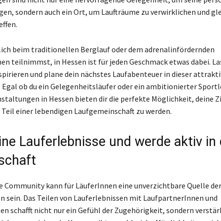
agen, sondern auch ein Ort, um Laufträume zu verwirklichen und gl
effen.
lich beim traditionellen Berglauf oder dem adrenalinfördernden
en teilnimmst, in Hessen ist für jeden Geschmack etwas dabei. La
nspirieren und plane dein nächstes Laufabenteuer in dieser attrakt
Egal ob du ein Gelegenheitsläufer oder ein ambitionierter Sportle
staltungen in Hessen bieten dir die perfekte Möglichkeit, deine Zi
 Teil einer lebendigen Laufgemeinschaft zu werden.
ine Lauferlebnisse und werde aktiv in
schaft
e Community kann für LäuferInnen eine unverzichtbare Quelle de
on sein. Das Teilen von Lauferlebnissen mit LaufpartnerInnen und
en schafft nicht nur ein Gefühl der Zugehörigkeit, sondern verstär