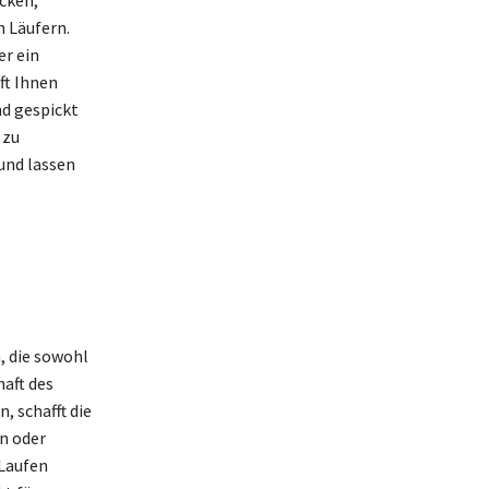
 Läufern.
er ein
ft Ihnen
nd gespickt
 zu
und lassen
, die sowohl
haft des
, schafft die
en oder
 Laufen