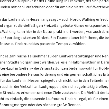
liebter Anlaufpunkt ist der Grüne Ring in Frankfurt, der sich perfe
nden mit den Laufschuhen oder für ambitionierte Lauf-Wettbewe
r das Laufen ist in Hessen angesagt – auch Nordic Walking erfreut
nd ergänzt die vielfältigen Freizeitangebote. Günes entspanntes 
c Walking kann hier in der Natur praktiziert werden, was auch den
er Sportbegeisterten fördert. Ein Tourenplaner hilft Ihnen, die 
rfnisse zu finden und das passende Tempo zu wählen.
eht es zahlreiche Teilnehmer zu den Laufveranstaltungen und Renn
enen Städten organisiert werden. Sei es ein Halbmarathon in Dar
ter-Lauf in Gießen – die Veranstaltungen bieten sowohl für Hobby
is eine besondere Herausforderung und ein gemeinschaftliches Erle
für das Laufen in Hessen spiegelt sich nicht nur in den Teilnehme
 auch in der Vielzahl an Laufgruppen, die sich regelmäßig treffen
 Strecke zu erkunden und neue Ziele zu stecken. Die Vielfalt der 
t es einfach, die passende Lauftour zu finden – egal, ob für einen
Sonntagmorgen oder das nächste große Rennen.