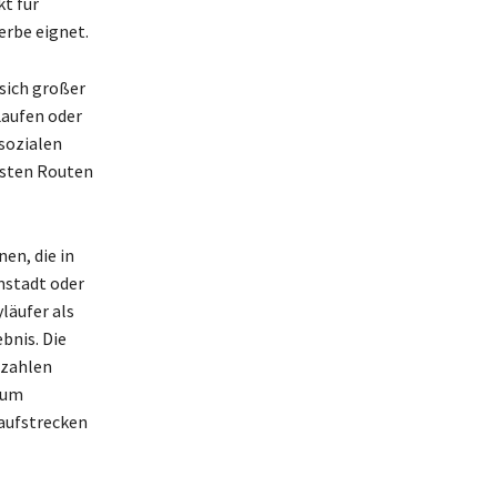
kt für
rbe eignet.
 sich großer
Laufen oder
 sozialen
besten Routen
en, die in
mstadt oder
läufer als
bnis. Die
rzahlen
, um
Laufstrecken