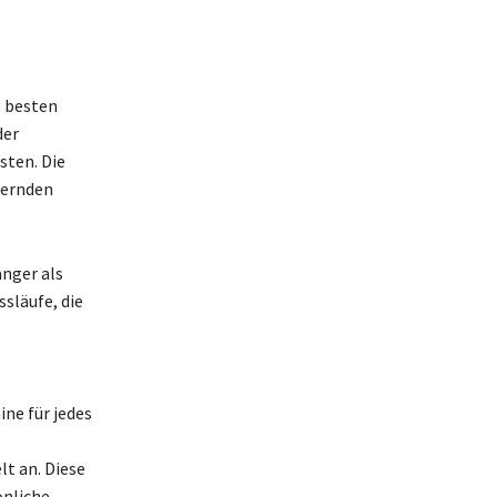
e besten
der
sten. Die
dernden
änger als
släufe, die
ne für jedes
lt an. Diese
önliche