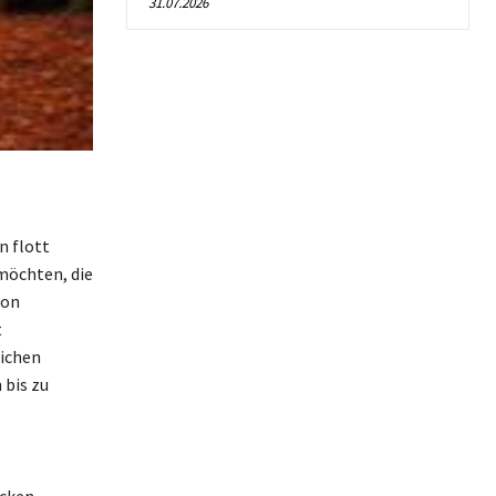
31.07.2026
n flott
möchten, die
ion
t
lichen
 bis zu
ecken,