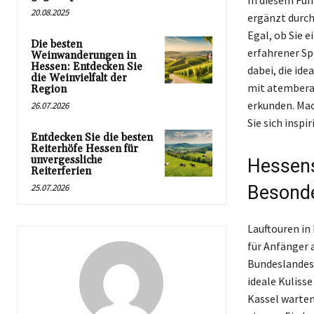
20.08.2025
ergänzt durch
Egal, ob Sie e
Die besten
erfahrener Sp
Weinwanderungen in
Hessen: Entdecken Sie
dabei, die ide
die Weinvielfalt der
mit atemberau
Region
erkunden. Mac
26.07.2026
Sie sich inspi
Entdecken Sie die besten
Reiterhöfe Hessen für
unvergessliche
Hessens
Reiterferien
25.07.2026
Besonde
Lauftouren in
für Anfänger a
Bundeslandes,
ideale Kulisse
Kassel warten