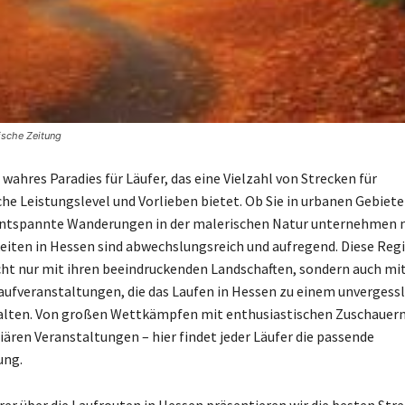
ische Zeitung
 wahres Paradies für Läufer, das eine Vielzahl von Strecken für
che Leistungslevel und Vorlieben bietet. Ob Sie in urbanen Gebiete
entspannte Wanderungen in der malerischen Natur unternehmen 
iten in Hessen sind abwechslungsreich und aufregend. Diese Reg
cht nur mit ihren beeindruckenden Landschaften, sondern auch mi
aufveranstaltungen, die das Laufen in Hessen zu einem unvergess
alten. Von großen Wettkämpfen mit enthusiastischen Zuschauern
iären Veranstaltungen – hier findet jeder Läufer die passende
ung.
rer über die Laufrouten in Hessen präsentieren wir die besten Str