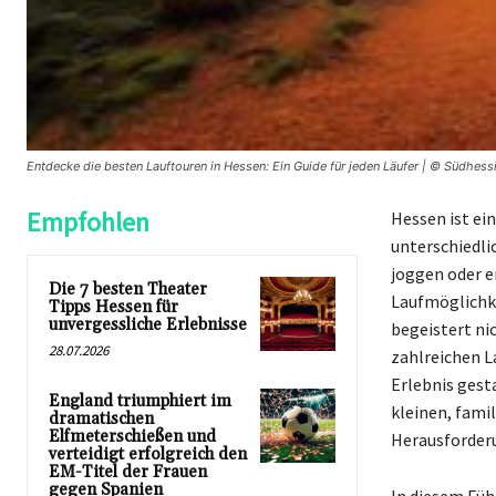
Entdecke die besten Lauftouren in Hessen: Ein Guide für jeden Läufer | © Südhess
Empfohlen
Hessen ist ein
unterschiedli
joggen oder 
Die 7 besten Theater
Laufmöglichke
Tipps Hessen für
unvergessliche Erlebnisse
begeistert ni
28.07.2026
zahlreichen L
Erlebnis gest
England triumphiert im
kleinen, famil
dramatischen
Elfmeterschießen und
Herausforder
verteidigt erfolgreich den
EM-Titel der Frauen
gegen Spanien
In diesem Füh