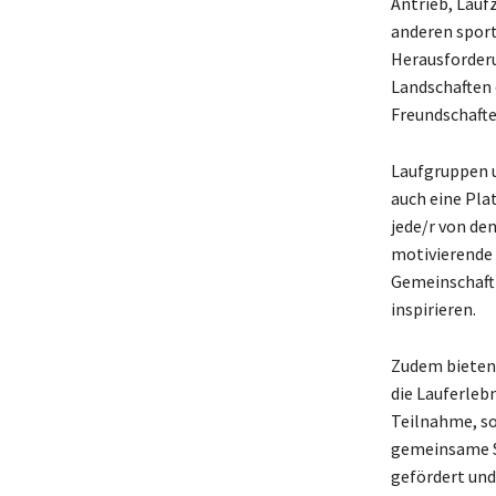
Antrieb, Laufz
anderen spor
Herausforder
Landschaften 
Freundschafte
Laufgruppen u
auch eine Pla
jede/r von den
motivierende 
Gemeinschaft l
inspirieren.
Zudem bieten 
die Lauferleb
Teilnahme, s
gemeinsame St
gefördert und