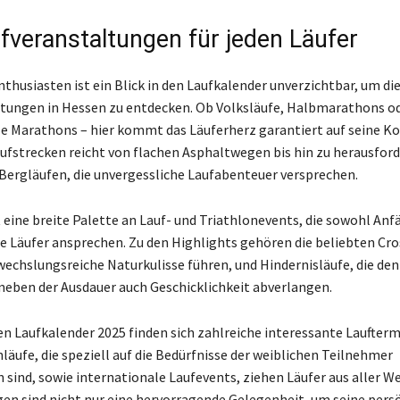
fveranstaltungen für jeden Läufer
nthusiasten ist ein Blick in den Laufkalender unverzichtbar, um di
tungen in Hessen zu entdecken. Ob Volksläufe, Halbmarathons o
e Marathons – hier kommt das Läuferherz garantiert auf seine Ko
Laufstrecken reicht von flachen Asphaltwegen bis hin zu herausfor
 Bergläufen, die unvergessliche Laufabenteuer versprechen.
 eine breite Palette an Lauf- und Triathlonevents, die sowohl Anf
e Läufer ansprechen. Zu den Highlights gehören die beliebten Cros
wechslungsreiche Naturkulisse führen, und Hindernisläufe, die den
eben der Ausdauer auch Geschicklichkeit abverlangen.
n Laufkalender 2025 finden sich zahlreiche interessante Lauftermi
läufe, die speziell auf die Bedürfnisse der weiblichen Teilnehmer
 sind, sowie internationale Laufevents, ziehen Läufer aus aller We
en sind nicht nur eine hervorragende Gelegenheit, um seine pers