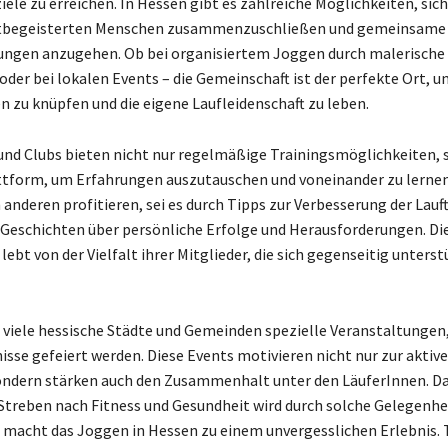
iele zu erreichen. In Hessen gibt es zahlreiche Möglichkeiten, sic
tbegeisterten Menschen zusammenzuschließen und gemeinsame
ungen anzugehen. Ob bei organisiertem Joggen durch malerische
oder bei lokalen Events – die Gemeinschaft ist der perfekte Ort, 
n zu knüpfen und die eigene Laufleidenschaft zu leben.
nd Clubs bieten nicht nur regelmäßige Trainingsmöglichkeiten, 
ttform, um Erfahrungen auszutauschen und voneinander zu lernen
 anderen profitieren, sei es durch Tipps zur Verbesserung der Lauf
Geschichten über persönliche Erfolge und Herausforderungen. Di
ebt von der Vielfalt ihrer Mitglieder, die sich gegenseitig unters
viele hessische Städte und Gemeinden spezielle Veranstaltungen,
nisse gefeiert werden. Diese Events motivieren nicht nur zur aktiv
ondern stärken auch den Zusammenhalt unter den LäuferInnen. D
reben nach Fitness und Gesundheit wird durch solche Gelegenhe
 macht das Joggen in Hessen zu einem unvergesslichen Erlebnis. 