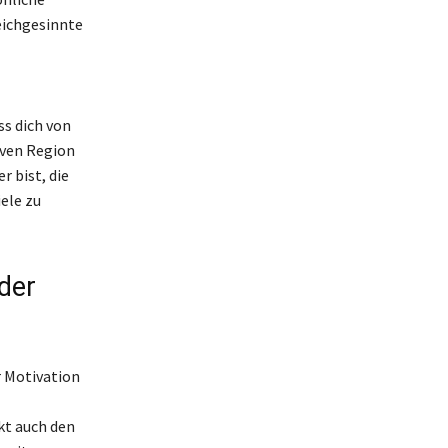
eichgesinnte
ss dich von
iven Region
r bist, die
ele zu
 der
r Motivation
kt auch den