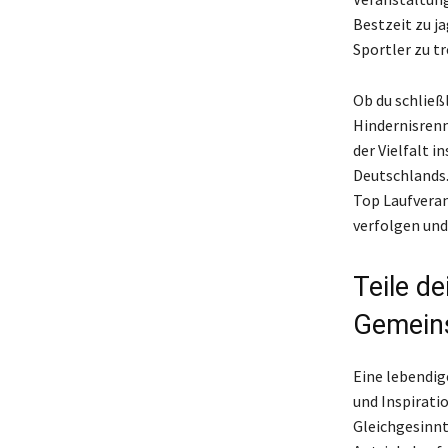
Bestzeit zu j
Sportler zu tr
Ob du schließ
Hindernisrenn
der Vielfalt i
Deutschlands. 
Top Laufveran
verfolgen und
Teile de
Gemein
Eine lebendig
und Inspirati
Gleichgesinnt