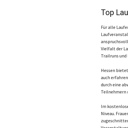
Top Lau
Für alle Laufe
Laufveranstal
anspruchsvoll
Vielfalt der 
Trailruns und
Hessen bietet
auch erfahren
durch eine ab
Teilnehmern n
Im kostenlose
Niveau. Frauen
zugeschnitten
Veranstaltung