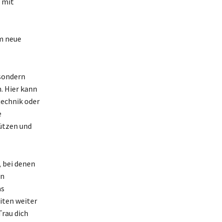
h mit
um neue
sondern
. Hier kann
technik oder
e
tützen und
 bei denen
en
as
iten weiter
Trau dich