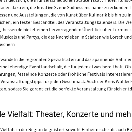
laden dazu ein, die kreative Szene Südhessens näher zu erkunden. 
essen und Ausstellungen, die von Kunst über Kulinarik bis hin zu i
chen, ein fester Bestandteil des Veranstaltungskalenders. Die We
-hessen.de bietet einen hervorragenden Überblick über Termine 
 Musicals und Partys, die das Nachtleben in Städten wie Lorsch und
eichern.
erwandeln die regionalen Spezialitäten und das spannende Rah
ine lebendige Eventlandschaft, die für jeden etwas bereithält. Ob S
rungen, fesselnde Konzerte oder fröhliche Festivals interessieren
n Veranstaltungstipps für jeden Geschmack. Auch der Kreis Waldec
ten, sodass Sie garantiert die perfekte Veranstaltung für sich ent
le Vielfalt: Theater, Konzerte und meh
 Vielfalt in der Region begeistert sowohl Einheimische als auch Be