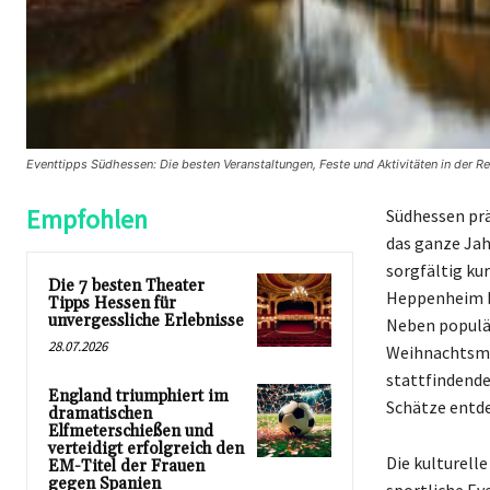
Eventtipps Südhessen: Die besten Veranstaltungen, Feste und Aktivitäten in der 
Empfohlen
Südhessen prä
das ganze Jah
sorgfältig ku
Die 7 besten Theater
Heppenheim bi
Tipps Hessen für
unvergessliche Erlebnisse
Neben populär
28.07.2026
Weihnachtsmär
stattfindende
England triumphiert im
Schätze entd
dramatischen
Elfmeterschießen und
verteidigt erfolgreich den
Die kulturelle
EM-Titel der Frauen
gegen Spanien
sportliche Eve