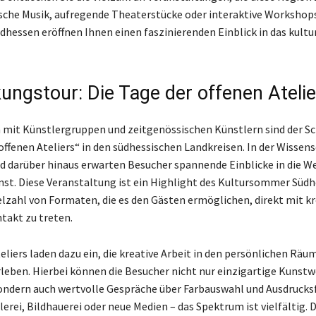
ische Musik, aufregende Theaterstücke oder interaktive Workshops
dhessen eröffnen Ihnen einen faszinierenden Einblick in das kultu
ungstour: Die Tage der offenen Atelie
mit Künstlergruppen und zeitgenössischen Künstlern sind der S
 offenen Ateliers“ in den südhessischen Landkreisen. In der Wissen
 darüber hinaus erwarten Besucher spannende Einblicke in die We
t. Diese Veranstaltung ist ein Highlight des Kultursommer Süd
ielzahl von Formaten, die es den Gästen ermöglichen, direkt mit k
takt zu treten.
eliers laden dazu ein, die kreative Arbeit in den persönlichen Räu
rleben. Hierbei können die Besucher nicht nur einzigartige Kunst
ondern auch wertvolle Gespräche über Farbauswahl und Ausdruck
erei, Bildhauerei oder neue Medien – das Spektrum ist vielfältig. 