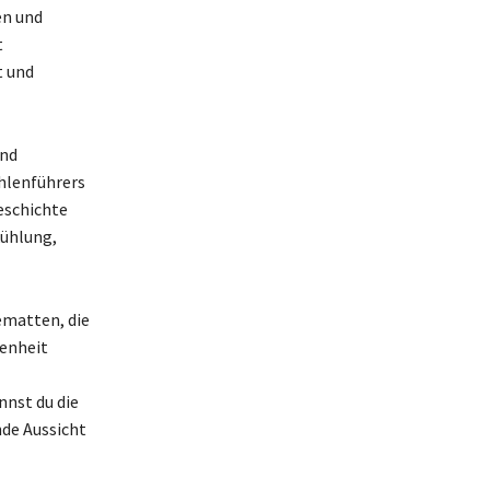
en und
t
t und
und
hlenführers
eschichte
kühlung,
ematten, die
genheit
nnst du die
de Aussicht