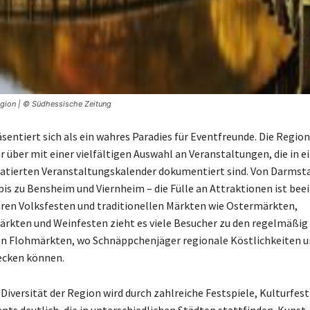
Region | © Südhessische Zeitung
sentiert sich als ein wahres Paradies für Eventfreunde. Die Regio
r über mit einer vielfältigen Auswahl an Veranstaltungen, die in 
ratierten Veranstaltungskalender dokumentiert sind. Von Darmst
s zu Bensheim und Viernheim – die Fülle an Attraktionen ist bee
en Volksfesten und traditionellen Märkten wie Ostermärkten,
kten und Weinfesten zieht es viele Besucher zu den regelmäßig
n Flohmärkten, wo Schnäppchenjäger regionale Köstlichkeiten u
ecken können.
 Diversität der Region wird durch zahlreiche Festspiele, Kulturfest
nts deutlich, die in unterschiedlichen Städten stattfinden. Kunst