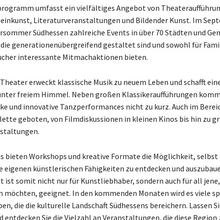
programm umfasst ein vielfältiges Angebot von Theateraufführu
einkunst, Literaturveranstaltungen und Bildender Kunst. Im Sep
ursommer Südhessen zahlreiche Events in über 70 Städten und G
 die generationenübergreifend gestaltet sind und sowohl für Famil
ucher interessante Mitmachaktionen bieten.
Theater erweckt klassische Musik zu neuem Leben und schafft ein
nter freiem Himmel. Neben großen Klassikeraufführungen kom
e und innovative Tanzperformances nicht zu kurz. Auch im Bereic
alette geboten, von Filmdiskussionen in kleinen Kinos bis hin zu 
staltungen.
s bieten Workshops und kreative Formate die Möglichkeit, selbst 
e eigenen künstlerischen Fähigkeiten zu entdecken und auszubaue
ist somit nicht nur für Kunstliebhaber, sondern auch für all jene,
en möchten, geeignet. In den kommenden Monaten wird es viele s
en, die die kulturelle Landschaft Südhessens bereichern. Lassen Si
d entdecken Sie die Vielzahl an Veranstaltungen, die diese Region 