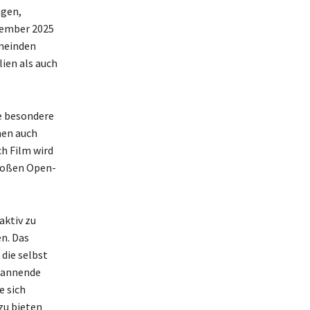
ngen,
tember 2025
emeinden
ien als auch
e besondere
men auch
h Film wird
großen Open-
aktiv zu
n. Das
 die selbst
pannende
e sich
zu bieten