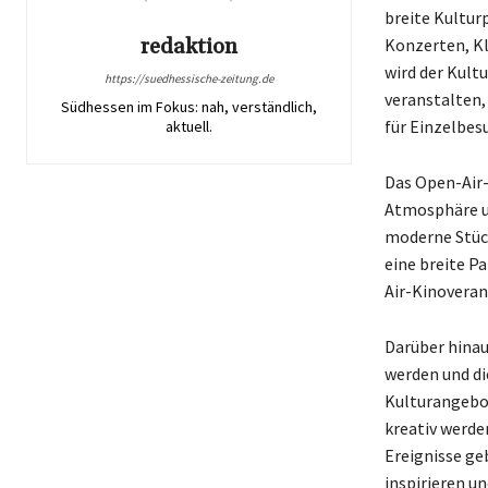
breite Kultur
redaktion
Konzerten, Kl
wird der Kult
https://suedhessische-zeitung.de
veranstalten,
Südhessen im Fokus: nah, verständlich,
für Einzelbes
aktuell.
Das Open-Air-
Atmosphäre u
moderne Stück
eine breite P
Air-Kinoveran
Darüber hinau
werden und di
Kulturangebot 
kreativ werd
Ereignisse geb
inspirieren un