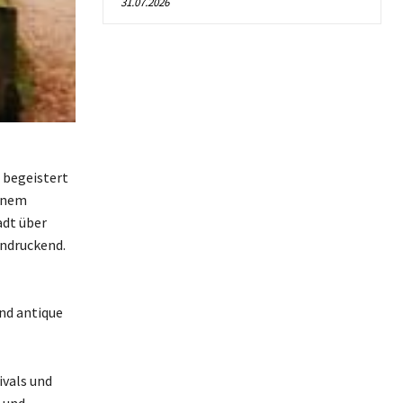
31.07.2026
n begeistert
einem
adt über
indruckend.
nd antique
ivals und
- und