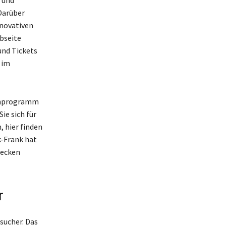
Darüber
nnovativen
bseite
und Tickets
 im
menprogramm
ie sich für
, hier finden
k-Frank hat
decken
r
sucher. Das