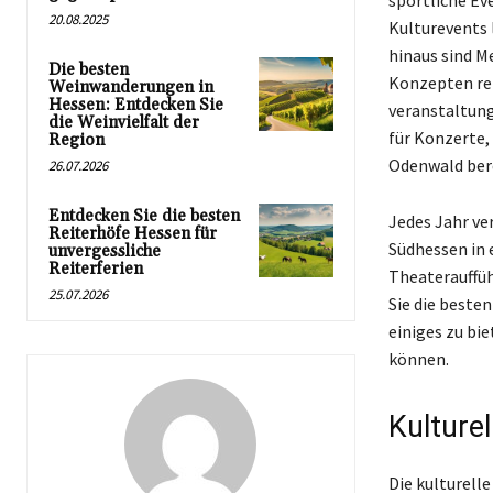
20.08.2025
Kulturevents 
hinaus sind M
Die besten
Konzepten rei
Weinwanderungen in
Hessen: Entdecken Sie
veranstaltung
die Weinvielfalt der
für Konzerte,
Region
Odenwald ber
26.07.2026
Entdecken Sie die besten
Jedes Jahr v
Reiterhöfe Hessen für
Südhessen in e
unvergessliche
Reiterferien
Theaterauffüh
25.07.2026
Sie die beste
einiges zu bie
können.
Kulturel
Die kulturelle