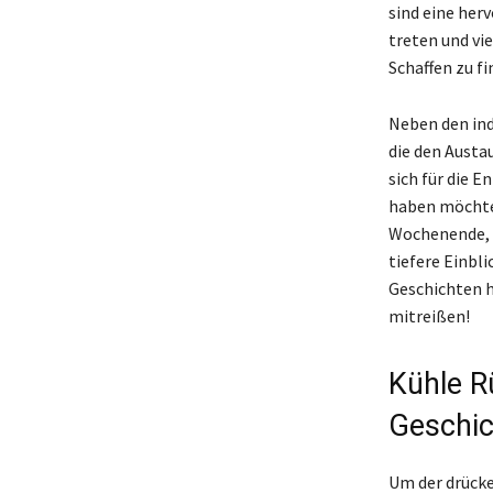
sind eine her
treten und vie
Schaffen zu fi
Neben den ind
die den Austa
sich für die 
haben möchten
Wochenende, a
tiefere Einbl
Geschichten h
mitreißen!
Kühle R
Geschic
Um der drück