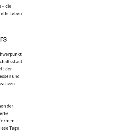
 – die
relle Leben
rs
chwerpunkt
schaftsstadt
lt der
hessen und
reativen
men der
werke
sformen
Diese Tage