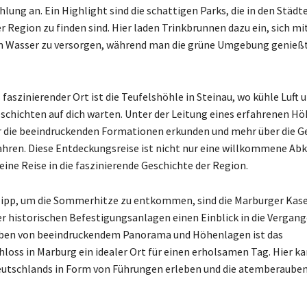
lung an. Ein Highlight sind die schattigen Parks, die in den Städt
 Region zu finden sind. Hier laden Trinkbrunnen dazu ein, sich mi
m Wasser zu versorgen, während man die grüne Umgebung genieß
faszinierender Ort ist die Teufelshöhle in Steinau, wo kühle Luft 
chichten auf dich warten. Unter der Leitung eines erfahrenen Hö
r die beeindruckenden Formationen erkunden und mehr über die G
ahren. Diese Entdeckungsreise ist nicht nur eine willkommene Ab
eine Reise in die faszinierende Geschichte der Region.
Tipp, um die Sommerhitze zu entkommen, sind die Marburger Kas
 historischen Befestigungsanlagen einen Einblick in die Vergan
ben von beeindruckendem Panorama und Höhenlagen ist das
loss in Marburg ein idealer Ort für einen erholsamen Tag. Hier ka
utschlands in Form von Führungen erleben und die atemberauben