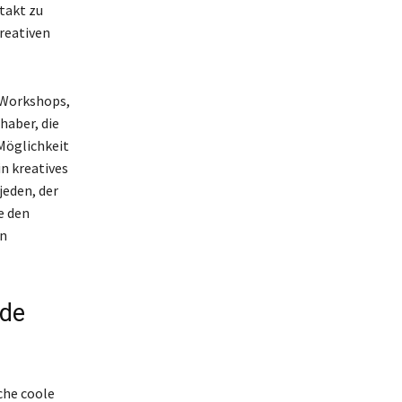
takt zu
kreativen
 Workshops,
haber, die
 Möglichkeit
in kreatives
jeden, der
e den
on
nde
che coole