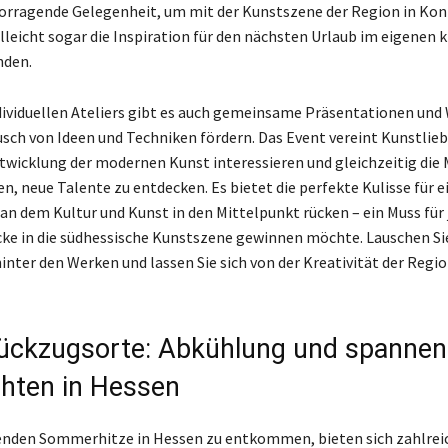
vorragende Gelegenheit, um mit der Kunstszene der Region in Kon
lleicht sogar die Inspiration für den nächsten Urlaub im eigenen 
nden.
ividuellen Ateliers gibt es auch gemeinsame Präsentationen und
usch von Ideen und Techniken fördern. Das Event vereint Kunstlieb
Entwicklung der modernen Kunst interessieren und gleichzeitig die
, neue Talente zu entdecken. Es bietet die perfekte Kulisse für e
n dem Kultur und Kunst in den Mittelpunkt rücken – ein Muss für 
icke in die südhessische Kunstszene gewinnen möchte. Lauschen Si
inter den Werken und lassen Sie sich von der Kreativität der Regi
ückzugsorte: Abkühlung und spanne
hten in Hessen
enden Sommerhitze in Hessen zu entkommen, bieten sich zahlrei