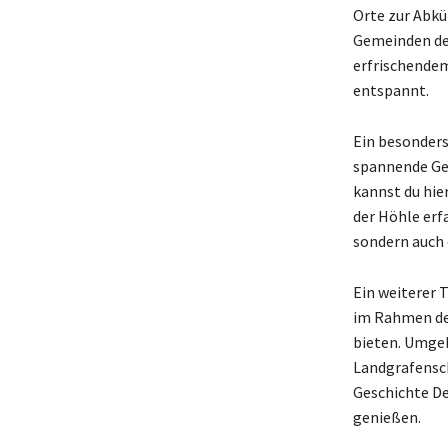
Orte zur Abküh
Gemeinden der
erfrischende
entspannt.
Ein besonders 
spannende Ges
kannst du hie
der Höhle erf
sondern auch 
Ein weiterer 
im Rahmen der
bieten. Umge
Landgrafensch
Geschichte De
genießen.