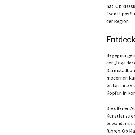
hat. Ob klass
Eventtipps Sü
der Region.
Entdeck
Begegnungen 
der „Tage der
Darmstadt und
modernen Kuns
bietet eine V
Köpfen in Kon
Die offenen At
Künstler zu e
bewundern, s
führen. Ob Mal