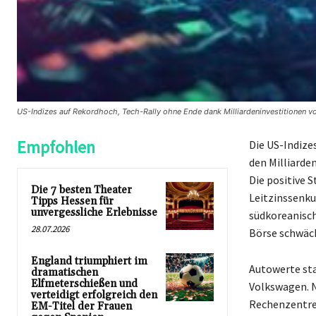
US-Indizes auf Rekordhoch, Tech-Rally ohne Ende dank Milliardeninvestitionen v
Empfohlen
Die US-Indize
den Milliarden
Die positive 
Die 7 besten Theater
Leitzinssenku
Tipps Hessen für
unvergessliche Erlebnisse
südkoreanisch
28.07.2026
Börse schwäch
England triumphiert im
Autowerte st
dramatischen
Elfmeterschießen und
Volkswagen. Nv
verteidigt erfolgreich den
Rechenzentre
EM-Titel der Frauen