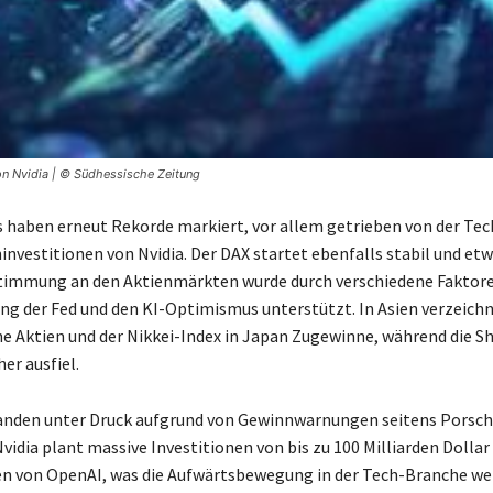
on Nvidia | © Südhessische Zeitung
s haben erneut Rekorde markiert, vor allem getrieben von der Tec
investitionen von Nvidia. Der DAX startet ebenfalls stabil und etw
Stimmung an den Aktienmärkten wurde durch verschiedene Faktore
ng der Fed und den KI-Optimismus unterstützt. In Asien verzeich
e Aktien und der Nikkei-Index in Japan Zugewinne, während die S
er ausfiel.
anden unter Druck aufgrund von Gewinnwarnungen seitens Porsch
idia plant massive Investitionen von bis zu 100 Milliarden Dollar 
n von OpenAI, was die Aufwärtsbewegung in der Tech-Branche we