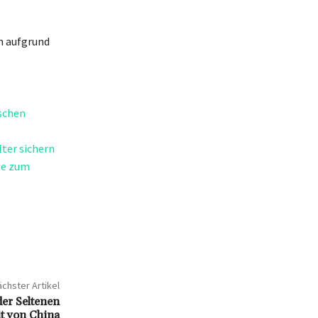
n aufgrund
schen
ter sichern
ge zum
chster Artikel
er Seltenen
t von China