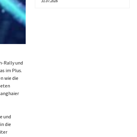
31.07.2026
h-Rally und
as im Plus.
n wie die
neten
hanghaier
e und
in die
iter