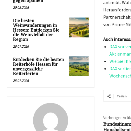
gegen Spanien
antreibt. Wäh
20.08.2025
Herausforderu
Partnerschaft
Die besten
von Prime-Mit
Weinwanderungen in
Hessen: Entdecken Sie
die Weinvielfalt der
Auch interess
Region
DAX vor ve
26.07.2026
Aktienmar
Entdecken Sie die besten
Wie Sie Ih
Reiterhöfe Hessen für
DAX verlie
unvergessliche
Reiterferien
Wochensch
25.07.2026
Teilen
Vorheriger Artik
Bundesfinanz
Haushaltsent