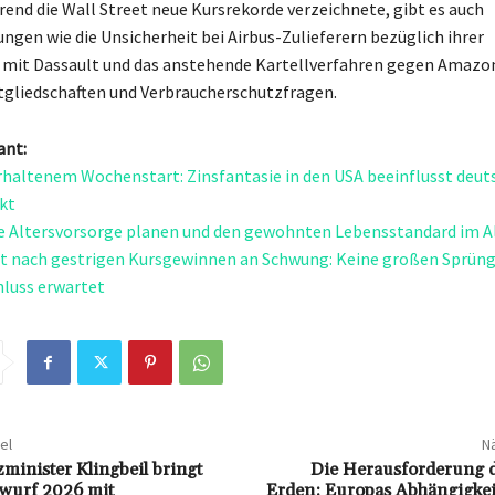
rend die Wall Street neue Kursrekorde verzeichnete, gibt es auch
ngen wie die Unsicherheit bei Airbus-Zulieferern bezüglich ihrer
 mit Dassault und das anstehende Kartellverfahren gegen Amazo
gliedschaften und Verbraucherschutzfragen.
ant:
rhaltenem Wochenstart: Zinsfantasie in den USA beeinflusst deut
kt
re Altersvorsorge planen und den gewohnten Lebensstandard im Al
rt nach gestrigen Kursgewinnen an Schwung: Keine großen Sprün
luss erwartet
el
Nä
minister Klingbeil bringt
Die Herausforderung d
wurf 2026 mit
Erden: Europas Abhängigkei