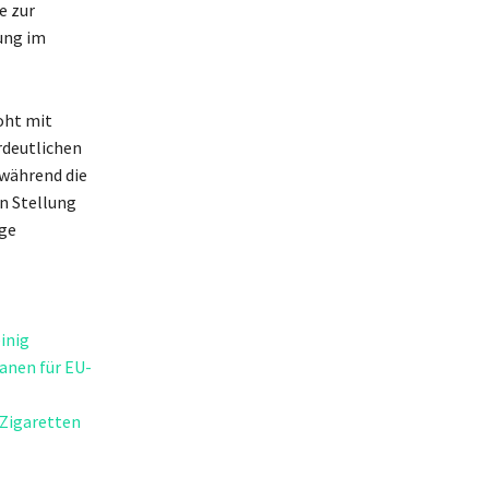
e zur
ung im
oht mit
rdeutlichen
während die
en Stellung
ige
inig
anen für EU-
-Zigaretten