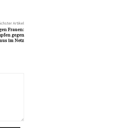
chster Artikel
egen Frauen:
mpfen gegen
mus im Netz