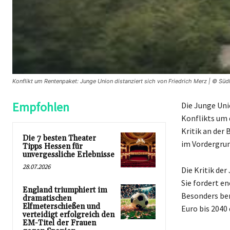
Konflikt um Rentenpaket: Junge Union distanziert sich von Friedrich Merz | © Sü
Empfohlen
Die Junge Uni
Konflikts um 
Kritik an der
Die 7 besten Theater
im Vordergrun
Tipps Hessen für
unvergessliche Erlebnisse
28.07.2026
Die Kritik de
Sie fordert e
England triumphiert im
Besonders bem
dramatischen
Elfmeterschießen und
Euro bis 2040 
verteidigt erfolgreich den
EM-Titel der Frauen