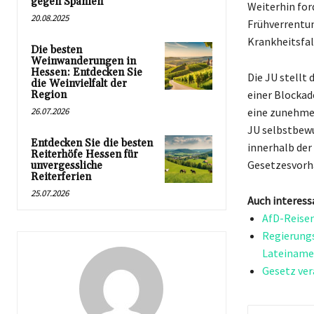
gegen Spanien
Weiterhin for
20.08.2025
Frühverrentun
Krankheitsfal
Die besten
Weinwanderungen in
Hessen: Entdecken Sie
Die JU stellt
die Weinvielfalt der
einer Blockad
Region
26.07.2026
eine zunehmen
JU selbstbewu
Entdecken Sie die besten
innerhalb der
Reiterhöfe Hessen für
Gesetzesvorh
unvergessliche
Reiterferien
25.07.2026
Auch interess
AfD-Reisen
Regierungs
Lateinamer
Gesetz ver