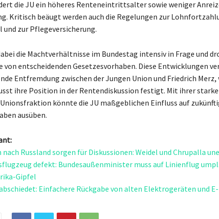
dert die JU ein höheres Renteneintrittsalter sowie weniger Anreiz
g. Kritisch beäugt werden auch die Regelungen zur Lohnfortzahl
l und zur Pflegeversicherung.
 dabei die Machtverhältnisse im Bundestag intensiv in Frage und dr
e von entscheidenden Gesetzesvorhaben. Diese Entwicklungen ve
de Entfremdung zwischen der Jungen Union und Friedrich Merz, 
sst ihre Position in der Rentendiskussion festigt. Mit ihrer stark
 Unionsfraktion könnte die JU maßgeblichen Einfluss auf zukünft
aben ausüben.
ant:
 nach Russland sorgen für Diskussionen: Weidel und Chrupalla une
flugzeug defekt: Bundesaußenminister muss auf Linienflug umpl
ika-Gipfel
abschiedet: Einfachere Rückgabe von alten Elektrogeräten und E