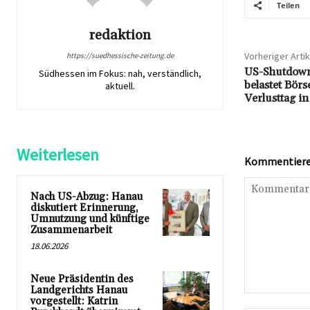
Teilen
redaktion
Vorheriger Artik
https://suedhessische-zeitung.de
US-Shutdown 
Südhessen im Fokus: nah, verständlich,
belastet Bör
aktuell.
Verlusttag in
Weiterlesen
Kommentieren
Nach US-Abzug: Hanau
diskutiert Erinnerung,
Umnutzung und künftige
Zusammenarbeit
18.06.2026
Neue Präsidentin des
Landgerichts Hanau
Kommentar:
vorgestellt: Katrin