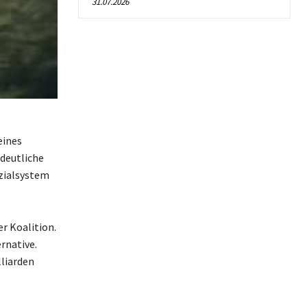
31.07.2026
eines
deutliche
zialsystem
r Koalition.
rnative.
liarden