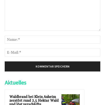
Kommentar:
Na
E-
Mai
Aktuelles
Waldbrand bei Klein Auheim
zerstört rund 2,5 Hektar Wald
und löst verschärfte