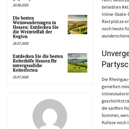
20.08.2025
beliebten Akt
Inline-Skate-
Die besten
Rastplätze ent
Weinwanderungen in
Hessen: Entdecken Sie
noch heute fü
die Weinvielfalt der
wunderschöne
Region
26.07.2026
Unverge
Entdecken Sie die besten
Reiterhöfe Hessen für
Partysc
unvergessliche
Reiterferien
25.07.2026
Die Rheingau-I
genießen möch
Inlineskateri
geschichtsträ
die sanften H
Sommer, wenn 
Kulisse noch i