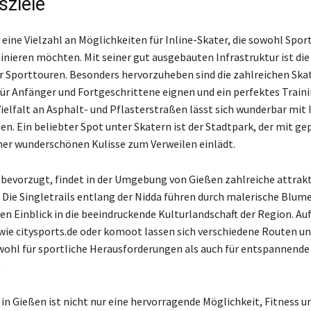
sziele
eine Vielzahl an Möglichkeiten für Inline-Skater, die sowohl Sport
inieren möchten. Mit seiner gut ausgebauten Infrastruktur ist die
für Sporttouren. Besonders hervorzuheben sind die zahlreichen Ska
für Anfänger und Fortgeschrittene eignen und ein perfektes Trai
Vielfalt an Asphalt- und Pflasterstraßen lässt sich wunderbar mit 
en. Ein beliebter Spot unter Skatern ist der Stadtpark, der mit ge
er wunderschönen Kulisse zum Verweilen einlädt.
 bevorzugt, findet in der Umgebung von Gießen zahlreiche attrakt
. Die Singletrails entlang der Nidda führen durch malerische Blu
en Einblick in die beeindruckende Kulturlandschaft der Region. Au
ie citysports.de oder komoot lassen sich verschiedene Routen u
owohl für sportliche Herausforderungen als auch für entspannende
.
 in Gießen ist nicht nur eine hervorragende Möglichkeit, Fitness u