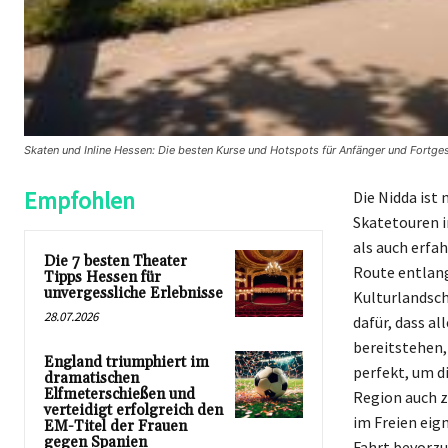
Skaten und Inline Hessen: Die besten Kurse und Hotspots für Anfänger und Fortge
Empfohlen
Die Nidda ist 
Skatetouren i
als auch erfa
Die 7 besten Theater
Route entlang
Tipps Hessen für
unvergessliche Erlebnisse
Kulturlandscha
28.07.2026
dafür, dass a
bereitstehen,
England triumphiert im
perfekt, um d
dramatischen
Elfmeterschießen und
Region auch z
verteidigt erfolgreich den
im Freien eig
EM-Titel der Frauen
gegen Spanien
Fahrt bevorzu