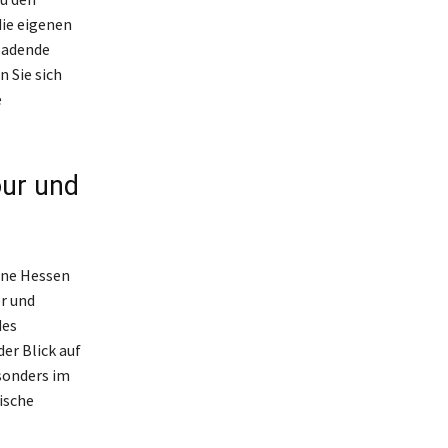
die eigenen
nladende
n Sie sich
e
our und
line Hessen
r und
des
er Blick auf
sonders im
ische