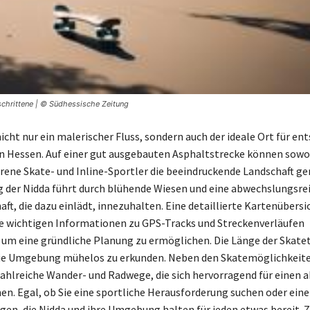
schrittene | © Südhessische Zeitung
nicht nur ein malerischer Fluss, sondern auch der ideale Ort für e
n Hessen. Auf einer gut ausgebauten Asphaltstrecke können sow
hrene Skate- und Inline-Sportler die beeindruckende Landschaft ge
 der Nidda führt durch blühende Wiesen und eine abwechslungsre
ft, die dazu einlädt, innezuhalten. Eine detaillierte Kartenübersi
lle wichtigen Informationen zu GPS-Tracks und Streckenverläufen
 um eine gründliche Planung zu ermöglichen. Die Länge der Skatet
ie Umgebung mühelos zu erkunden. Neben den Skatemöglichkeiten
ahlreiche Wander- und Radwege, die sich hervorragend für einen a
nen. Egal, ob Sie eine sportliche Herausforderung suchen oder ein
gen, die Nidda und ihre Umgebung halten für jeden etwas bereit. 