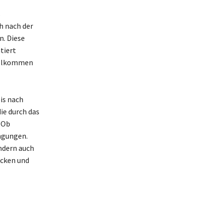
s
h nach der
n. Diese
tiert
vollkommen
is nach
ie durch das
. Ob
ingungen.
ndern auch
icken und