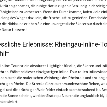
ivitäten gehört es, die ruhige Natur zu genießen und gleichzeitig 
Fähigkeiten zu verbessern. Wenn der Durst kommt, laden viele ei
lang des Weges dazu ein, die frische Luft zu genießen. Entscheide
r die Nidda und erleben Sie eine unvergessliche Skatetour durch di
 Natur Hessens!
ssliche Erlebnisse: Rheingau-Inline-T
hiff
nline-Tour ist ein absolutes Highlight für alle, die Skaten und In
ten. Während dieser einzigartigen Inline-Tour rollen Inlineskate
nnen durch die malerischen Weinberge des Rheintals und entlang 
chtigen Rheins. Die Strecke führt durch wunderschöne Reben, wo d
ügel und die prächtigen Weinfelder einfach atemberaubend ist. Be
die Sonne scheint, wird der Skatespaß durch die unglaublich idyll
ntensiviert.