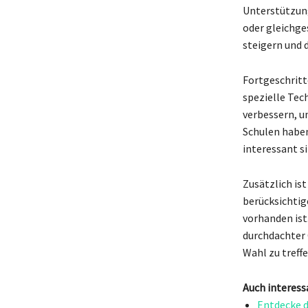
Unterstützung
oder gleichge
steigern und 
Fortgeschritt
spezielle Tec
verbessern, u
Schulen haben 
interessant si
Zusätzlich ist
berücksichtig
vorhanden ist.
durchdachter 
Wahl zu treff
Auch interess
Entdecke d