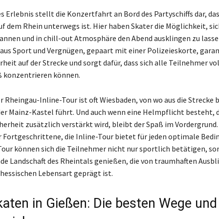
 Erlebnis stellt die Konzertfahrt an Bord des Partyschiffs dar, da
f dem Rhein unterwegs ist. Hier haben Skater die Möglichkeit, sic
annen und in chill-out Atmosphäre den Abend ausklingen zu lasse
us Sport und Vergnügen, gepaart mit einer Polizeieskorte, garan
rheit auf der Strecke und sorgt dafür, dass sich alle Teilnehmer 
ß konzentrieren können.
r Rheingau-Inline-Tour ist oft Wiesbaden, von wo aus die Strecke b
r Mainz-Kastel führt. Und auch wenn eine Helmpflicht besteht, d
herheit zusätzlich verstärkt wird, bleibt der Spaß im Vordergrund
 Fortgeschrittene, die Inline-Tour bietet für jeden optimale Bed
our können sich die Teilnehmer nicht nur sportlich betätigen, so
de Landschaft des Rheintals genießen, die von traumhaften Ausbl
 hessischen Lebensart geprägt ist.
Skaten in Gießen: Die besten Wege und