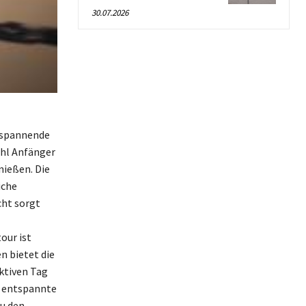
30.07.2026
ntspannende
ohl Anfänger
nießen. Die
iche
cht sorgt
our ist
 bietet die
ktiven Tag
e entspannte
Zu den