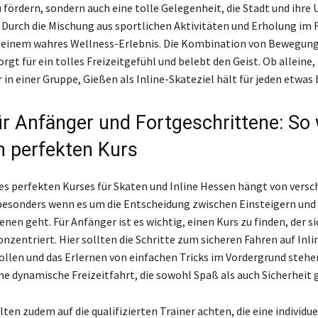
 fördern, sondern auch eine tolle Gelegenheit, die Stadt und ihr
 Durch die Mischung aus sportlichen Aktivitäten und Erholung im F
u einem wahres Wellness-Erlebnis. Die Kombination von Bewegun
sorgt für ein tolles Freizeitgefühl und belebt den Geist. Ob alleine,
in einer Gruppe, Gießen als Inline-Skateziel hält für jeden etwas 
ür Anfänger und Fortgeschrittene: So 
 perfekten Kurs
es perfekten Kurses für Skaten und Inline Hessen hängt von vers
besonders wenn es um die Entscheidung zwischen Einsteigern und
nen geht. Für Anfänger ist es wichtig, einen Kurs zu finden, der si
nzentriert. Hier sollten die Schritte zum sicheren Fahren auf Inli
Rollen und das Erlernen von einfachen Tricks im Vordergrund stehen
ne dynamische Freizeitfahrt, die sowohl Spaß als auch Sicherheit 
lten zudem auf die qualifizierten Trainer achten, die eine individue