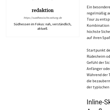
Ein besonderes
redaktion
regelmäßig au
https://suedhessische-zeitung.de
Tour zu entsp
Südhessen im Fokus: nah, verständlich,
Kombination a
aktuell.
höchste Siche
auf ihren Spa
Startpunkt de
Rüdesheim ode
Gefühl der Sic
Anfänger oder
Während der T
die bezaubern
der typischen
Inline-