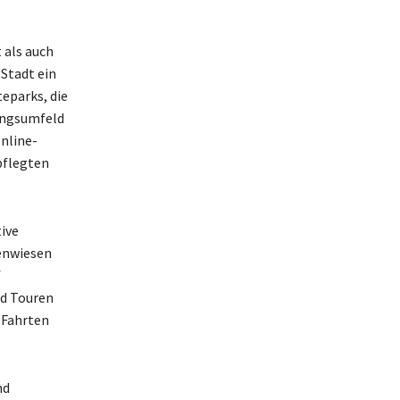
 als auch
 Stadt ein
teparks, die
ningsumfeld
Inline-
pflegten
ive
menwiesen
f
nd Touren
 Fahrten
nd