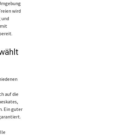
e Umgebung
reien wird
g und
 mit
bereit.
wählt
chiedenen
ch auf die
neskates,
. Ein guter
garantiert.
lle