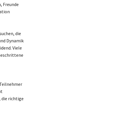
, Freunde
ation
suchen, die
 und Dynamik
idend. Viele
tgeschrittene
 Teilnehmer
ut
die richtige