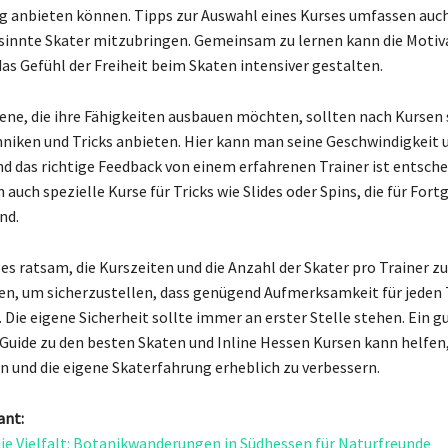
 anbieten können. Tipps zur Auswahl eines Kurses umfassen auch
sinnte Skater mitzubringen. Gemeinsam zu lernen kann die Motiv
das Gefühl der Freiheit beim Skaten intensiver gestalten.
ene, die ihre Fähigkeiten ausbauen möchten, sollten nach Kursen 
hniken und Tricks anbieten. Hier kann man seine Geschwindigkeit
nd das richtige Feedback von einem erfahrenen Trainer ist entsche
auch spezielle Kurse für Tricks wie Slides oder Spins, die für For
nd.
 es ratsam, die Kurszeiten und die Anzahl der Skater pro Trainer zu
en, um sicherzustellen, dass genügend Aufmerksamkeit für jeden
 Die eigene Sicherheit sollte immer an erster Stelle stehen. Ein g
Guide zu den besten Skaten und Inline Hessen Kursen kann helfen, 
en und die eigene Skaterfahrung erheblich zu verbessern.
ant:
ie Vielfalt: Botanikwanderungen in Südhessen für Naturfreunde