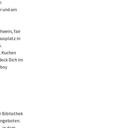
m
hr und am
hwein, fair
usplatz in
.
, Kuchen
deck Dich im
mboy
r Bibliothek
angeboten.
, in dem