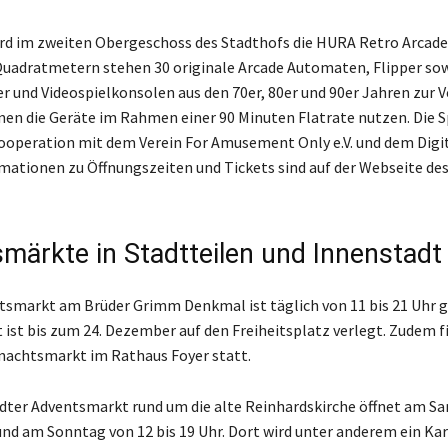
rd im zweiten Obergeschoss des Stadthofs die HURA Retro Arcade 
Quadratmetern stehen 30 originale Arcade Automaten, Flipper so
und Videospielkonsolen aus den 70er, 80er und 90er Jahren zur V
en die Geräte im Rahmen einer 90 Minuten Flatrate nutzen. Die S
ooperation mit dem Verein For Amusement Only e.V. und dem Digi
ormationen zu Öffnungszeiten und Tickets sind auf der Webseite de
märkte in Stadtteilen und Innenstadt
smarkt am Brüder Grimm Denkmal ist täglich von 11 bis 21 Uhr g
st bis zum 24. Dezember auf den Freiheitsplatz verlegt. Zudem f
nachtsmarkt im Rathaus Foyer statt.
dter Adventsmarkt rund um die alte Reinhardskirche öffnet am S
 und am Sonntag von 12 bis 19 Uhr. Dort wird unter anderem ein Kar