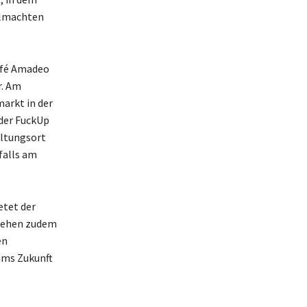
llmachten
afé Amadeo
r. Am
arkt in der
 der FuckUp
altungsort
falls am
etet der
stehen zudem
en
mms Zukunft