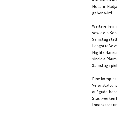
Notarin Nadj
geben wird.
Weitere Termi
sowie ein Kon
Samstag stell
Langstraße vo
Nights Hanau 
sind die Räum
Samstag spiel
Eine komplett
Veranstaltung
auf gude-hana
Stadtwerken 
Innenstadt un