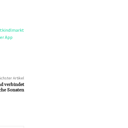
stkindlmarkt
er App
chster Artikel
d verbindet
che Sonaten