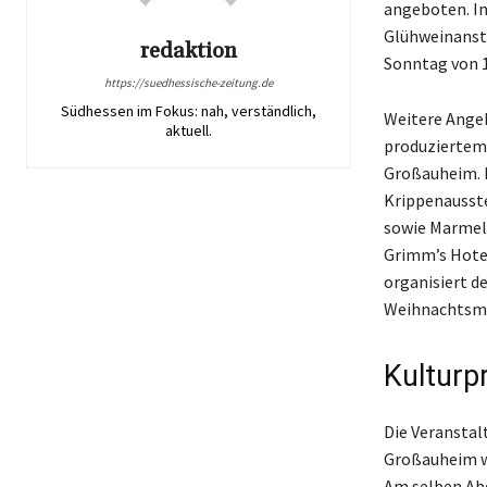
angeboten. I
Glühweinansti
redaktion
Sonntag von 1
https://suedhessische-zeitung.de
Südhessen im Fokus: nah, verständlich,
Weitere Angeb
aktuell.
produziertem 
Großauheim. I
Krippenausste
sowie Marmela
Grimm’s Hotel
organisiert d
Weihnachtsma
Kulturp
Die Veranstal
Großauheim wi
Am selben Abe