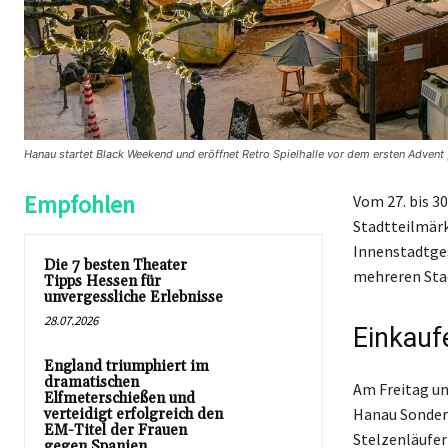
Hanau startet Black Weekend und eröffnet Retro Spielhalle vor dem ersten Advent 
Empfohlen
Vom 27. bis 3
Stadtteilmärk
Innenstadtges
Die 7 besten Theater
mehreren Stad
Tipps Hessen für
unvergessliche Erlebnisse
28.07.2026
Einkauf
England triumphiert im
dramatischen
Am Freitag un
Elfmeterschießen und
Hanau Sonder
verteidigt erfolgreich den
EM-Titel der Frauen
Stelzenläufer
gegen Spanien