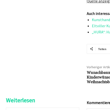
Quelle anzei
Auch interess
Kunsthand
Eltviller 
„HURA“: Ha
Teilen
Vorheriger Artik
Wunschbauma
Kinderwünsc
Weihnachtsb
Weiterlesen
Kommentieren