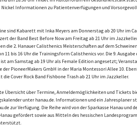
a Nickel Informationen zu Patientenverfügungen und Vorsorgevo
ne sind Kabarett mit Inka Meyers am Donnerstag ab 20 Uhr im C
zert der Band Best Before Now am Freitag ab 21 Uhr im Jazzkelle
en die 2. Hanauer Calisthenics Meisterschaften auf dem Schweinem
n 11 bis 16 Uhr die Trainingsform Calisthenics vor. Die 9. Ausgabe
ist am Samstag ab 19 Uhr als Female Edition angesetzt; Veranst
e der PioneerMakers GmbH in der Maria Montessori Allee 10. Eben
t die Cover Rock Band Fishbone Trash ab 21 Uhr im Jazzkeller.
e Übersicht über Termine, Anmeldemöglichkeiten und Tickets bi
skalender unter hanau.de. Informationen und ein Jahresplaner 
u.de zur Verfügung. Die Reihe wird von der Sparkasse Hanau und d
Hanau gefördert sowie aus Mitteln des hessischen Landesprogra
terstützt.