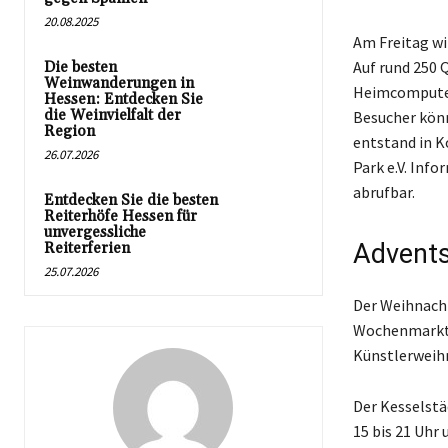
20.08.2025
Am Freitag wi
Auf rund 250 
Die besten
Weinwanderungen in
Heimcomputer 
Hessen: Entdecken Sie
die Weinvielfalt der
Besucher könn
Region
entstand in K
26.07.2026
Park e.V. Inf
abrufbar.
Entdecken Sie die besten
Reiterhöfe Hessen für
unvergessliche
Advents
Reiterferien
25.07.2026
Der Weihnacht
Wochenmarkt i
Künstlerweih
Der Kesselstä
15 bis 21 Uhr