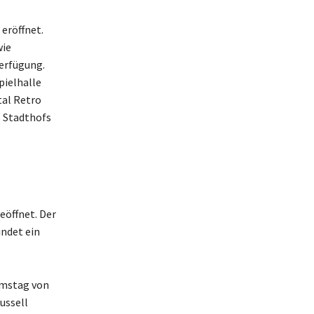
eröffnet.
wie
erfügung.
pielhalle
tal Retro
s Stadthofs
eöffnet. Der
indet ein
amstag von
ussell