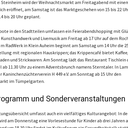
n Steinheim wird der Weihnachtsmarkt am Freitagabend mit eine
ch eröffnet, am Samstag ist das Marktgeschehen von 15 bis 22 U
4 bis 20 Uhr geplant.
ote in den Stadtteilen umfassen ein Feierabendshopping mit Glü
Kunsthandwerk und Livemusik am Freitag ab 17 Uhr auf dem Roch
m RadWerk in Klein Auheim beginnt am Samstag um 14 Uhr die 25
llung mit regionalen Hauskrippen; das Krippencafé bietet Kaffee
den und Strickwaren. Am Sonntag lädt das Restaurant Tischlein 
 ab 11.30 Uhr zu einem Adventsbrunch namens Sterntaler. In La
er Kaninchenzüchterverein H 449 e.V. am Sonntag ab 15 Uhr den
rkt im Tümpelgarten.
rogramm und Sonderveranstaltungen
tungsübersicht umfasst auch ein vielfältiges Kulturangebot: In de
rd am Donnerstag eine Vorlesestunde für Kinder ab drei Jahren 
nd um 18.30 Uhr findet im Kulturforum ein Gesundheitstalk statt