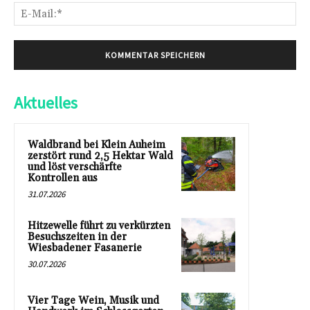
E-
Mai
Aktuelles
Waldbrand bei Klein Auheim
zerstört rund 2,5 Hektar Wald
und löst verschärfte
Kontrollen aus
31.07.2026
Hitzewelle führt zu verkürzten
Besuchszeiten in der
Wiesbadener Fasanerie
30.07.2026
Vier Tage Wein, Musik und