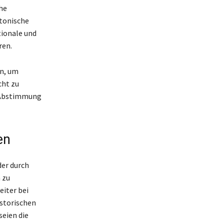
he
ktonische
tionale und
ren.
en, um
cht zu
e Abstimmung
en
er durch
 zu
iter bei
istorischen
seien die