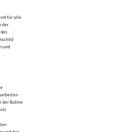
nd für alle
h der
 des
eschild
n und
ie
uarbeiten
r der Bühne
oll.
eten
m und den