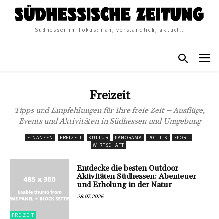
Südhessen im Fokus: nah, verständlich, aktuell.
Freizeit
Tipps und Empfehlungen für Ihre freie Zeit – Ausflüge,
Events und Aktivitäten in Südhessen und Umgebung
FINANZEN
FREIZEIT
KULTUR
PANORAMA
POLITIK
SPORT
WIRTSCHAFT
Entdecke die besten Outdoor
Aktivitäten Südhessen: Abenteuer
und Erholung in der Natur
28.07.2026
FREIZEIT