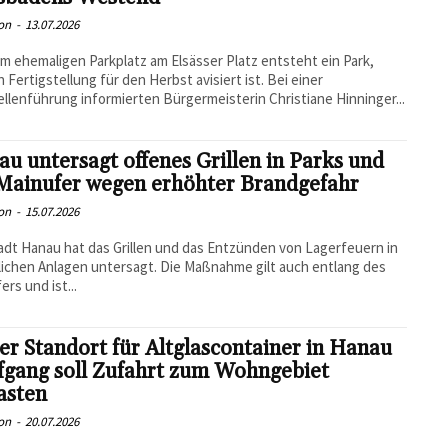
on
-
13.07.2026
m ehemaligen Parkplatz am Elsässer Platz entsteht ein Park,
 Fertigstellung für den Herbst avisiert ist. Bei einer
llenführung informierten Bürgermeisterin Christiane Hinninger...
u untersagt offenes Grillen in Parks und
Mainufer wegen erhöhter Brandgefahr
on
-
15.07.2026
adt Hanau hat das Grillen und das Entzünden von Lagerfeuern in
lichen Anlagen untersagt. Die Maßnahme gilt auch entlang des
ers und ist...
r Standort für Altglascontainer in Hanau
fgang soll Zufahrt zum Wohngebiet
asten
on
-
20.07.2026