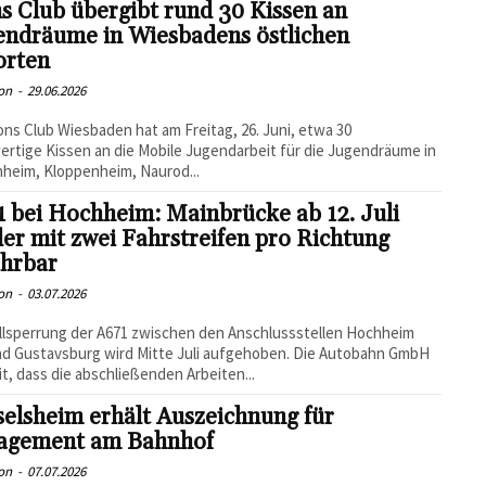
s Club übergibt rund 30 Kissen an
endräume in Wiesbadens östlichen
orten
on
-
29.06.2026
ons Club Wiesbaden hat am Freitag, 26. Juni, etwa 30
rtige Kissen an die Mobile Jugendarbeit für die Jugendräume in
heim, Kloppenheim, Naurod...
 bei Hochheim: Mainbrücke ab 12. Juli
er mit zwei Fahrstreifen pro Richtung
ahrbar
on
-
03.07.2026
llsperrung der A671 zwischen den Anschlussstellen Hochheim
d Gustavsburg wird Mitte Juli aufgehoben. Die Autobahn GmbH
mit, dass die abschließenden Arbeiten...
elsheim erhält Auszeichnung für
agement am Bahnhof
on
-
07.07.2026