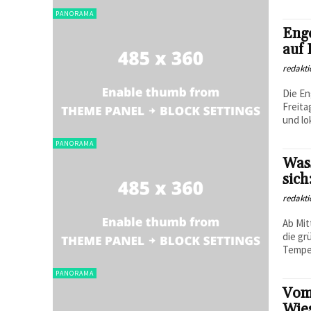
PANORAMA
Eng
auf
redakti
Die En
Freita
und lo
PANORAMA
Was
sich
redakti
Ab Mit
die gr
Temper
PANORAMA
Vom
Wie