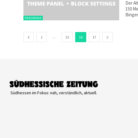
Der Al
150 Me
Bingen
PANORAMA
...
1
15
16
17
Südhessen im Fokus: nah, verständlich, aktuell.