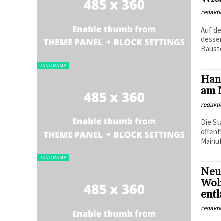
redakti
Auf de
dessen
Bauste
PANORAMA
Hana
am 
redakti
Die St
öffent
Mainuf
PANORAMA
Neue
Wol
entl
redakti