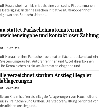
adt Rüsselsheim am Main ist als eine von sechs Pilotkommunen
re Beteiligung an der hessischen Initiative KOMPASSbahnhof
igt worden. Seit acht Jahren...
au stattet Parkscheinautomaten mit
nzeicheneingabe und kontaktloser Zahlung
on
-
13.07.2026
adt Hanau hat ihre Parkscheinautomaten flächendeckend auf ein
 System umgerüstet. Autofahrerinnen und Autofahrer können
g ihr Kennzeichen direkt am Automaten eingeben und...
ille verzeichnet starken Anstieg illegaler
lablagerungen
on
-
21.07.2026
ville am Rhein häufen sich illegale Ablagerungen von Hausmüll und
üll in Freiflächen und Gräben. Die Stadtverwaltung berichtet von
deutlichen Anstieg und...