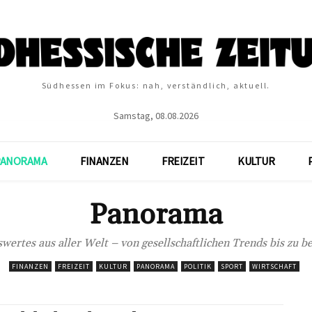
Südhessen im Fokus: nah, verständlich, aktuell.
Samstag, 08.08.2026
PANORAMA
FINANZEN
FREIZEIT
KULTUR
Panorama
wertes aus aller Welt – von gesellschaftlichen Trends bis zu 
FINANZEN
FREIZEIT
KULTUR
PANORAMA
POLITIK
SPORT
WIRTSCHAFT