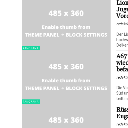
Lion
Jug
Vor
redakti
Der Li
hochwe
Delken
PANORAMA
A671
wied
bef
redakti
Die Vo
Süd un
teilt 
PANORAMA
Rüss
Eng
redakti