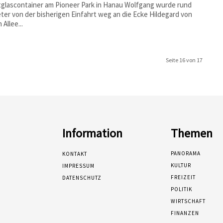
tglascontainer am Pioneer Park in Hanau Wolfgang wurde rund
ter von der bisherigen Einfahrt weg an die Ecke Hildegard von
 Allee...
Seite 16 von 17
Information
Themen
PANORAMA
KONTAKT
KULTUR
IMPRESSUM
FREIZEIT
DATENSCHUTZ
POLITIK
WIRTSCHAFT
FINANZEN