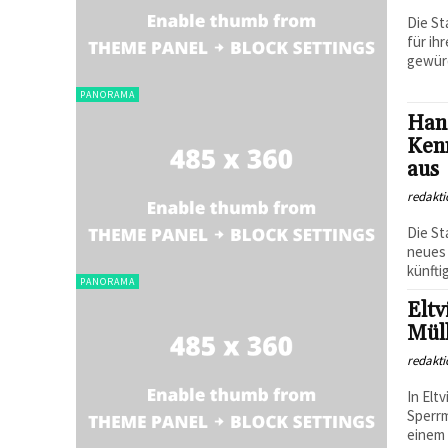
Die St
für ih
gewürd
PANORAMA
Han
Ken
aus
redakti
Die St
neues
künfti
PANORAMA
Eltv
Mül
redakti
In Elt
Sperrm
einem 