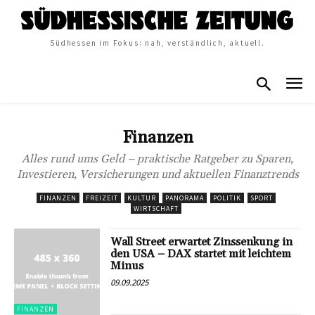
Südhessen im Fokus: nah, verständlich, aktuell.
Finanzen
Alles rund ums Geld – praktische Ratgeber zu Sparen,
Investieren, Versicherungen und aktuellen Finanztrends
FINANZEN
FREIZEIT
KULTUR
PANORAMA
POLITIK
SPORT
WIRTSCHAFT
Wall Street erwartet Zinssenkung in
den USA – DAX startet mit leichtem
Minus
09.09.2025
FINANZEN