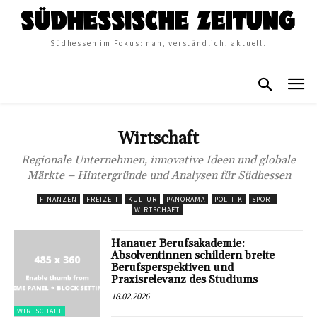
Südhessen im Fokus: nah, verständlich, aktuell.
Wirtschaft
Regionale Unternehmen, innovative Ideen und globale
Märkte – Hintergründe und Analysen für Südhessen
FINANZEN
FREIZEIT
KULTUR
PANORAMA
POLITIK
SPORT
WIRTSCHAFT
Hanauer Berufsakademie:
Absolventinnen schildern breite
Berufsperspektiven und
Praxisrelevanz des Studiums
18.02.2026
WIRTSCHAFT